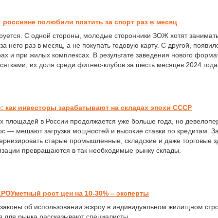
: россияне полюбили платить за спорт раз в месяц
уется. С одной стороны, молодые сторонники ЗОЖ хотят занимать
за него раз в месяц, а не покупать годовую карту. С другой, появи
ах и при жилых комплексах. В результате заведения нового форма
ятками, их доля среди фитнес-клубов за шесть месяцев 2024 года
: как инвесторы зарабатывают на складах эпохи СССР
х площадей в России продолжается уже больше года, но девелопер
с — мешают загрузка мощностей и высокие ставки по кредитам. З
дернизировать старые промышленные, складские и даже торговые з
зации превращаются в так необходимые рынку склады.
РОУметный рост цен на 10-30% – эксперты
законы об использовании эскроу в индивидуальном жилищном стро
я для рынка рассказывают специалисты.