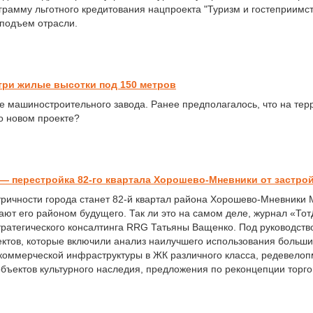
рамму льготного кредитования нацпроекта "Туризм и гостеприимст
 подъем отрасли.
три жилые высотки под 150 метров
те машиностроительного завода. Ранее предполагалось, что на те
о новом проекте?
 — перестройка 82-го квартала Хорошево-Мневники от застр
ричности города станет 82-й квартал района Хорошево-Мневники 
ют его районом будущего. Так ли это на самом деле, журнал «Тот
тратегического консалтинга RRG Татьяны Ващенко. Под руководст
ектов, которые включили анализ наилучшего использования больши
коммерческой инфраструктуры в ЖК различного класса, редевел
 объектов культурного наследия, предложения по реконцепции торг