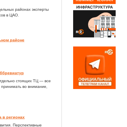
дельных районах эксперты
сов в ЦАО.
ьном районе
аббревиатур
отдельно стоящих ТЦ — все
о принимать во внимание,
а в регионах
звития. Перспективные