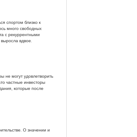
ся спортом близко к
лось много свободных
та с рекуррентными
 выросла вдвое.
ы не могут удовлетворить
ато частные инвесторы
дания, которые после
ительстве. О значении и