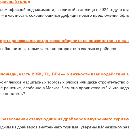
офисный голод
ъем офисной недвижимости, вводимый в столице в 2024 году, в от
 – в частности, сохраняющийся дефицит нового предложения офи
рты рассказали, когда точка общепита не приживется в спал
 общепита, которые часто «прогорают» в спальных районах.
лощади, часть I: ЖК, ТЦ, ВРИ — о важности взаимодействия 
 комплексов масштабных торговых блоков или даже строительство 
е решение, особенно в Москве. Чем оно продиктовано? И что над
не пожалеть?
и развлечений станут одним из драйверов внутреннего туризм
одним из драйверов внутреннего туризма, уверены в Минэкономра