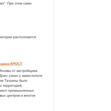
во". При этом сами
рритории расположатся
ойщика КРОСТ
Москвы от застройщика
Дом» узнал у заместителя
вом Татьяны было
х территорий,
опмент промышленных
овых центров и многое