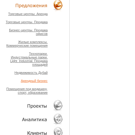
ТЕХНОЛОГИИ
Торговые центры. Аренда
Торговые центры. Продажа
ОБЪЕКТЫ
Бизнес-центры. Продажа
офисов
Жилые комплексы.
Коммерческие помещения
Технопарки.
Индустриальные парки.
Light_Industrial. Продажа
площадей
Недвижимость Дубай
Арендный бизнес
Помещения под медицину,
спорт, образование
ПРОЕКТЫ