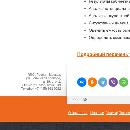
Результаты кабинетн
Анализ потенциала 
Анализ конкурентной
Ситуативный анализ
Оценить емкость рын
Определить комплекс
Подробный перечень 
RRG, Россия, Москва,
ул. Ленинская слобода,
д. 19, стр. 1,
БЦ Омега Плаза, офис 319
Телефон
+7 (495) 981 0012
О компании
|
Новости
|
Услуги
|
Техно