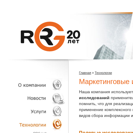
Главная
»
Технологии
Маркетинговые 
Наша компания используе
исследований
применител
О КОМПАНИИ
помнить, что для реализац
применение комплексного 
видов сбора информации и
НОВОСТИ
УСЛУГИ
Полевые исследован