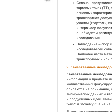
КЛИЕНТЫ
Census
- представля
торговых точек (ТТ)
КОНТАКТЫ
основных характерис
транспортная доступн
участки (кварталы, и
интервьюер получает
он обходит и регистр
исследования.
Наблюдение
– сбор 
исследователей событ
Наиболее часто мето
транспортных и/или 
2. Качественные исследо
Качественные исследов
информации о предмете ис
количественных фокусируют
опираются на понимание, 
эмпирических данных и яв
и продуктивных идей. Инач
"как?" и "почему?", а не на
Результаты качественного 