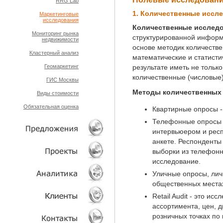
RRG Lab
1. Количественные иссл
Маркетинговые
ТЕХНОЛОГИИ
исследования
Количественные исслед
Мониторинг рынка
структурированной информ
недвижимости
основе методик количестве
Кластерный анализ
математические и статисти
Геомаркетинг
результате иметь не только
количественные (числовые
ГИС Москвы
Методы количественных
Виды стоимости
Обязательная оценка
Квартирные опросы
-
Телефонные опросы
интервьюером и рес
анкете. Респонденты
выборки из телефонны
ОБЪЕКТЫ
исследование.
Уличные опросы, ли
ПРОЕКТЫ
общественных местах
Retail Audit
- это исс
АНАЛИТИКА
ассортимента, цен, 
розничных точках по