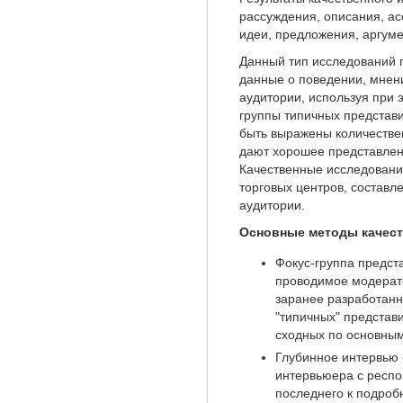
рассуждения, описания, а
идеи, предложения, аргуме
Данный тип исследований 
данные о поведении, мнени
аудитории, используя при
группы типичных представ
быть выражены количестве
дают хорошее представлен
Качественные исследовани
торговых центров, составл
аудитории.
Основные методы качест
Фокус-группа предст
проводимое модерат
заранее разработан
"типичных" представ
сходных по основным
Глубинное интервью 
интервьюера с респ
последнего к подроб