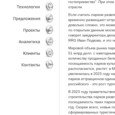
гостеприимство". При этом
отрасли.
УСЛУГИ
Если считать парком разв
временно размещают аттра
ТЕХНОЛОГИИ
довольно сложно, это може
по открытым данным москов
ОБЪЕКТЫ
говорит замдиректора депа
RRG Иван Подкова, и это чи
ПРОЕКТЫ
Мировой объем рынка парк
51 млрд долл. с ежегодным
АНАЛИТИКА
количеству проданных биле
посещаемость парков культ
располагаются, растет: в М
КЛИЕНТЫ
увеличилась в 2023 году 
парков аттракционов одина
КОНТАКТЫ
российского - это рост турп
В 2023 году правительство
строительства парков разв
посещаемость таких парков
год. Скорее всего, новые п
сформированных туристичес