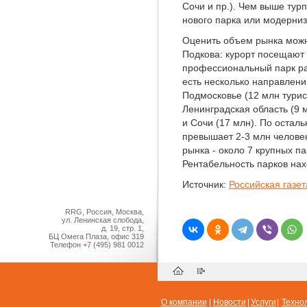
Сочи и пр.). Чем выше тур
нового парка или модерни
Оценить объем рынка можн
Подкова: курорт посещают 5
профессиональный парк раз
есть несколько направлени
Подмосковье (12 млн турист
Ленинградская область (9 
и Сочи (17 млн). По остал
превышает 2-3 млн человек
рынка - около 7 крупных па
Рентабельность парков нах
Источник:
Российская газет
RRG, Россия, Москва,
ул. Ленинская слобода,
д. 19, стр. 1,
БЦ Омега Плаза, офис 319
Телефон
+7 (495) 981 0012
О компании
|
Новости
|
Услуги
|
Техно