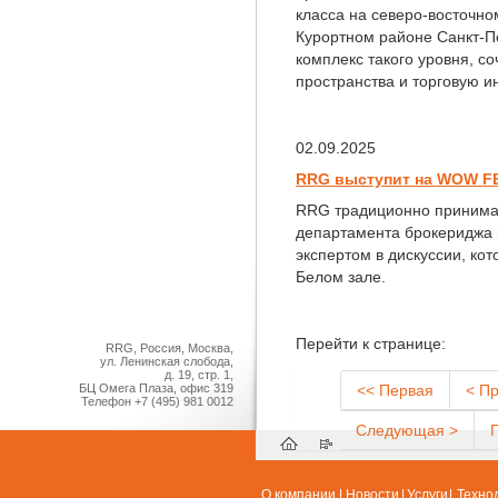
класса на северо-восточно
Курортном районе Санкт-П
комплекс такого уровня, 
пространства и торговую и
02.09.2025
RRG выступит на WOW F
RRG традиционно принима
департамента брокериджа 
экспертом в дискуссии, кот
Белом зале.
Перейти к странице:
RRG, Россия, Москва,
ул. Ленинская слобода,
д. 19, стр. 1,
БЦ Омега Плаза, офис 319
<< Первая
< П
Телефон
+7 (495) 981 0012
Следующая >
О компании
|
Новости
|
Услуги
|
Техно