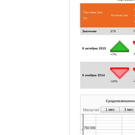
Торговые вне
Количество
СК
Значение
379
7
К октябрю 2015
-
+7%
К ноябрю 2014
-
-14%
Средневзвешенна
1 мес
3 мес
Масштаб
750 000