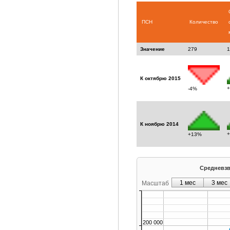
ПСН
Количество
Значение
279
1
К октябрю 2015
-4%
К ноябрю 2014
+13%
Средневзв
1 мес
3 мес
Масштаб
200 000