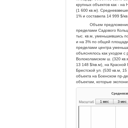
крупных объектов как - на 
(1 600 кв.м). Средневзвеш
1% и составила 14 999 $/кв
Объем предложения поме
пределами Садового Кольц
тыс. кв.м, уменьшившись п
и на 3% по общей площади.
пределами центра уменьшил
объяснялось как уходом с 
Волоколамском ш. (320 кв.м
13 148 $/кв.м), на Красной 
Брестской ул. (530 кв.м, 1
объекта на Боенском пр-де 
объектам, которые экспони
Средневзве
1 мес
3 мес
Масштаб