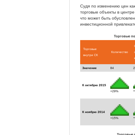
Судя по изменению цен как
торговые объекты в центре
что может быть обусловле
инвестиционной привлекат
Торговые п
Торговые
Количество
внутри СК
Значение
84
2
К октябрю 2015
+29%
К ноябрю 2014
+15%
Торговые 