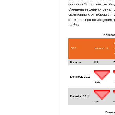
составив 285 объектов общ
Средневзвешенная цена п
сравнению с октябрем сниз
этом цены на помещения, 
на 6%.
Производ
ПСП
Количество
Значение
106
2
К октябрю 2015
-
-31%
К ноябрю 2014
-
-5%
Помещ