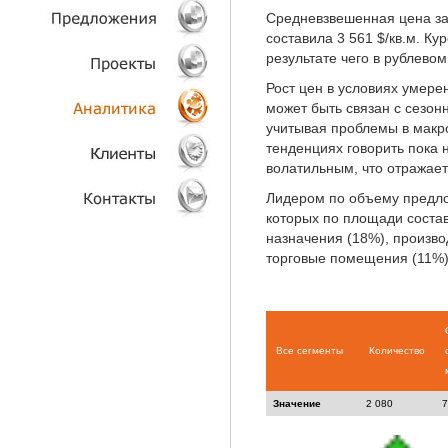
Средневзвешенная цена за
ТЕХНОЛОГИИ
составила 3 561 $/кв.м. Ку
результате чего в рублево
ОБЪЕКТЫ
Рост цен в условиях умер
может быть связан с сезон
ПРОЕКТЫ
учитывая проблемы в макр
тенденциях говорить пока 
волатильным, что отражает
АНАЛИТИКА
Лидером по объему предл
КЛИЕНТЫ
которых по площади соста
назначения (18%), произв
торговые помещения (11%)
КОНТАКТЫ
Все сегменты
Количество
Значение
2 080
7