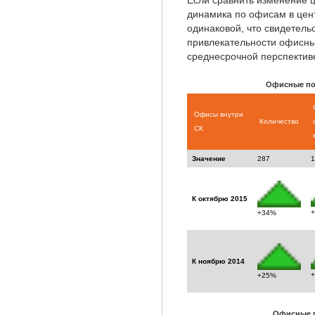
Если сравнить изменение ц
динамика по офисам в цен
одинаковой, что свидетель
привлекательности офисных 
среднесрочной перспектив
Офисные по
Офисы внутри
Количество
СК
Значение
287
1
К октябрю 2015
+34%
К ноябрю 2014
+25%
Офисные п