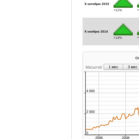
К октябрю 2015
+11%
К ноябрю 2014
+13%
Об
1 мес
3 мес
Масштаб
4 000
2 000
0
2006
2008