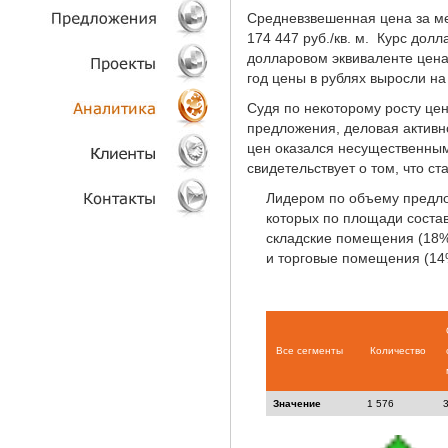
Средневзвешенная цена за ме
ТЕХНОЛОГИИ
174 447 руб./кв. м. Курс долл
долларовом эквиваленте цена 
год цены в рублях выросли на
ОБЪЕКТЫ
Судя по некоторому росту цен
ПРОЕКТЫ
предложения, деловая активнос
цен оказался несущественным
свидетельствует о том, что с
АНАЛИТИКА
Лидером по объему предл
КЛИЕНТЫ
которых по площади состав
складские помещения (18%
и торговые помещения (14
КОНТАКТЫ
Все сегменты
Количество
Значение
1 576