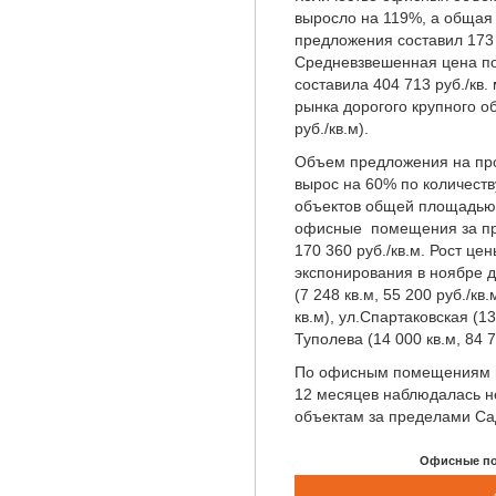
выросло на 119%, а общая 
предложения составил 173 
Средневзвешенная цена по
составила 404 713 руб./кв
рынка дорогого крупного об
руб./кв.м).
Объем предложения на про
вырос на 60% по количеств
объектов общей площадью 
офисные помещения за пр
170 360 руб./кв.м. Рост це
экспонирования в ноябре д
(7 248 кв.м, 55 200 руб./кв
кв.м), ул.Спартаковская (13
Туполева (14 000 кв.м, 84 7
По офисным помещениям в ц
12 месяцев наблюдалась н
объектам за пределами Са
Офисные по