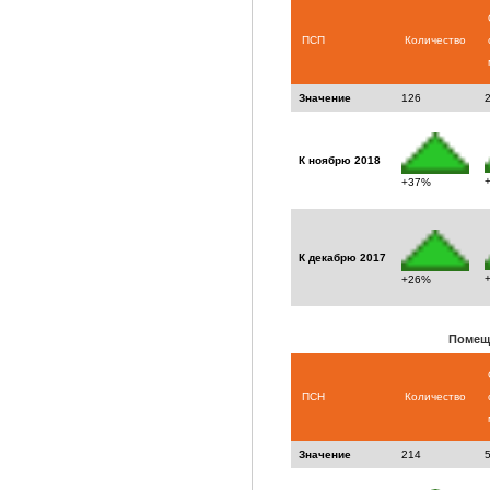
ПСП
Количество
Значение
126
К ноябрю 2018
+37%
К декабрю 2017
+26%
Помещ
ПСН
Количество
Значение
214