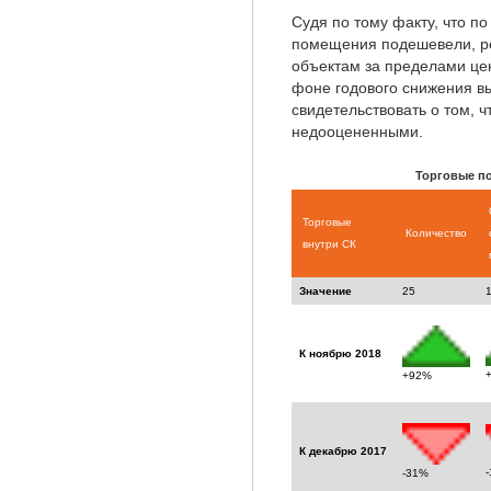
Судя по тому факту, что по
помещения подешевели, ре
объектам за пределами цен
фоне годового снижения в
свидетельствовать о том, 
недооцененными.
Торговые п
Торговые
Количество
внутри СК
Значение
25
К ноябрю 2018
+92%
К декабрю 2017
-31%