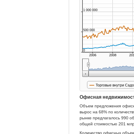
1 000 000
500 000
0
2006
2008
20
Торговые внутри Садо
Офисная недвижимос
Объем предложения офисны
вырос на 68% по количеств
рынке предлагалось 990 об
общей стоимостью 201 млр
Количество офисных объек