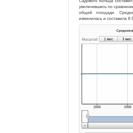
Садового Кольца составил
увеличившись по сравнени
общей площади. Средн
изменилась и составила 8 8
Средневзве
1 мес
3 мес
Масштаб
2006
2008