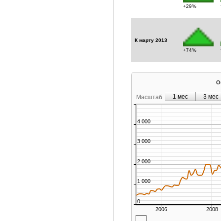
+29%
К марту 2013
+74%
О
1 мес
3 мес
Масштаб
4 000
3 000
2 000
1 000
0
2006
2008