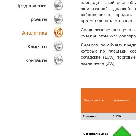
площади. Такой рост об
активизацией деловой
ТЕХНОЛОГИИ
собственников прода
протестировать готовность 
ОБЪЕКТЫ
Средневзвешенная цена за
кв.м,
при этом курс доллара
ПРОЕКТЫ
Лидером по объему пред
которых по площади сос
АНАЛИТИКА
складские (16%), торгов
назначения (9%).
КЛИЕНТЫ
КОНТАКТЫ
Все сегменты
Количество
Значение
2 139
К февралю 2014