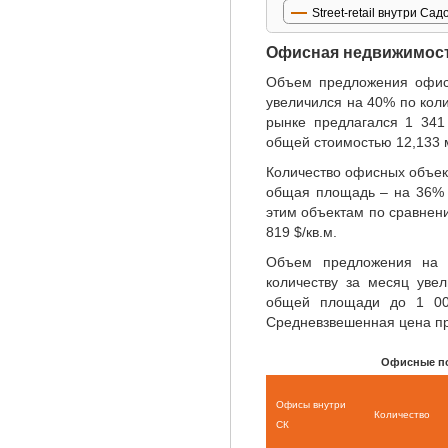
Street-retail внутри Са
Офисная недвижимос
Объем предложения офис
увеличился на 40% по кол
рынке предлагался 1 341
общей стоимостью 12,133 
Количество офисных объект
общая площадь – на 36% д
этим объектам по сравнен
819 $/кв.м.
Объем предложения на 
количеству за месяц уве
общей площади до 1 00
Средневзвешенная цена при
Офисные по
Офисы внутри
Количество
СК