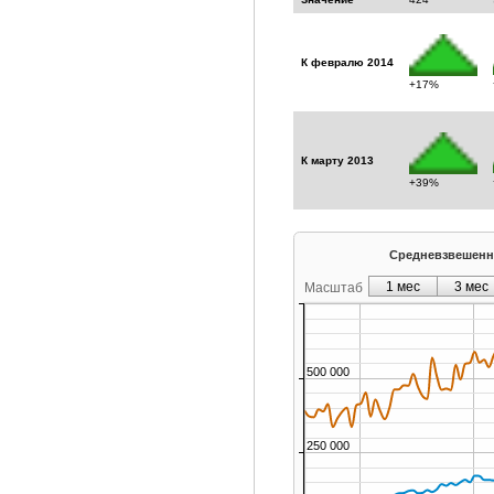
К февралю 2014
+17%
К марту 2013
+39%
Средневзвешенна
1 мес
3 мес
Масштаб
500 000
250 000