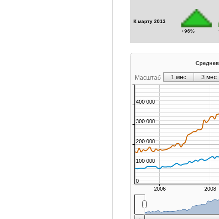
К марту 2013
+96%
Среднев
1 мес
3 мес
Масштаб
400 000
300 000
200 000
100 000
0
2006
2008