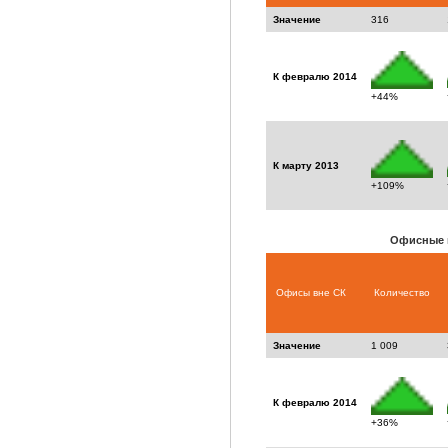
Значение
316
К февралю 2014
+44%
К марту 2013
+109%
Офисные 
Офисы вне СК
Количество
Значение
1 009
К февралю 2014
+36%