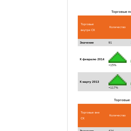
Торговые п
Торговые
Количество
внутри СК
Значение
91
К февралю 2014
+15%
К марту 2013
+117%
Торговые 
Торговые вне
Количество
СК
Значение
424