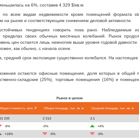
ньшилась на 6%, составив 4 329 $/кв.м.
по всем видам недвижимости кроме помещений формата stree
м на рынке и соответствующим снижением деловой активности.
устойчивых тенденциях говорить пока рано. Наблюдаемые 
 пределах своих обычных месячных колебаний. Рынок продол
овень цен остается лишь немногим выше уровня годовой давности
можен, как обычно, с начала осени.
а, средний срок экспозиции существенно колебался. На настоящее
ожения остаются офисные помещения, доля которых в общей 
дственно-складские (25%), торговые помещения (16%) и помещен
Рынок в целом
Общая стоимость, млн. ₽
Общая площадь, тыс. кв. м
Средняя площадь, тыс. кв. м
22 235
2 213
2,1
-8%
-0%
+4%
+16%
-5%
-3%