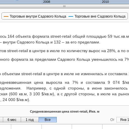
2008
2010
Торговые внутри Садового Кольца
Торговые вне Садового Кольца
ось 164 объекта формата street-retail общей площадью 59 тыс.кв.
 – внутри Садового Кольца и 132 – за его пределами.
в street-retail в центре в июле по количеству вырос на 28%, а по
ного формата за пределами Садового Кольца уменьшилось на 7%
бъектам street-retail в центре в июле не изменилась и составила 
едневзвешенная цена выросла на 7% и составила 9 074 $/кв
едложения. Например, с одной стороны, в июне закончилось
кая (600 кв.м, 3 100 $/кв.м), а с другой стороны, в июле на рын
, 24 000 $/кв.м).
Средневзвешенная цена street-retail, ₽/кв. м
6 мес
1 год
Все
От
Янв 1