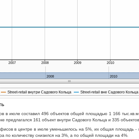
2007
2008
2009
2010
2008
2010
Street-retail внутри Садового Кольца
Street-retail вне Садового Кольца
ть
 в июле составил 496 объектов общей площадью 1 166 тыс.кв.м.,
нке предлагался 161 объект внутри Садового Кольца и 335 объектов
офисов в центре в июле уменьшилось на 5%, их общая площадь -
а по количеству снизился на 3%, а по общей площади на 4%.