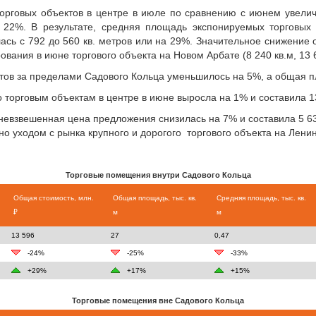
орговых объектов в центре в июле по сравнению с июнем увели
22%. В результате, средняя площадь экспонируемых торговых 
ась с 792 до 560 кв. метров или на 29%. Значительное снижени
ования в июне торгового объекта на Новом Арбате (8 240 кв.м, 13 6
ктов за пределами Садового Кольца уменьшилось на 5%, а общая 
торговым объектам в центре в июне выросла на 1% и составила 13
евзвешенная цена предложения снизилась на 7% и составила 5 630
о уходом с рынка крупного и дорогого торгового объекта на Ленинс
Торговые помещения внутри Садового Кольца
Общая стоимость, млн.
Общая площадь, тыс. кв.
Средняя площадь, тыс. кв.
₽
м
м
13 596
27
0,47
-24%
-25%
-33%
+29%
+17%
+15%
Торговые помещения вне Садового Кольца