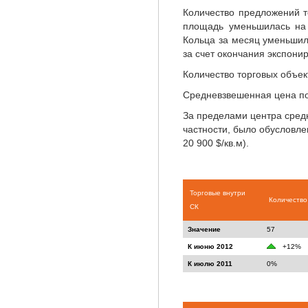
Количество предложений т
площадь уменьшилась на 
Кольца за месяц уменьшил
за счет окончания экспонир
Количество торговых объе
Средневзвешенная цена по 
За пределами центра средн
частности, было обусловлен
20 900 $/кв.м).
Торговые внутри
Количество
СК
Значение
57
К июню 2012
+12%
К июлю 2011
0%