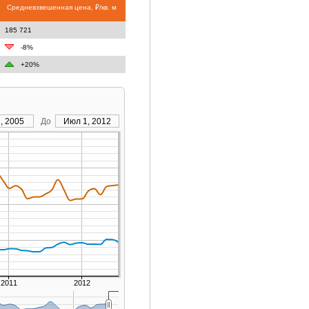
Средневзвешенная цена, ₽/кв. м
185 721
-8%
+20%
, 2005
До
Июл 1, 2012
2011
2012