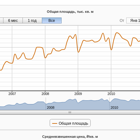
Общая площадь, тыс. кв. м
6 мес
1 год
Все
От
Янв 1
2007
2008
2009
2010
2008
2010
Общая площадь
Средневзвешенная цена, ₽/кв. м