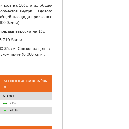
чилось на 10%, а их общая
объектов внутри Садового
е общей площади произошло
00 $/кв.м).
площадь выросла на 1%.
 719 $/кв.м.
 $/кв.м. Снижение цен, в
ком пр-те (8 000 кв.м.,
Средневзвешенная цена, ₽/кв.
м
504 921
+1%
+11%