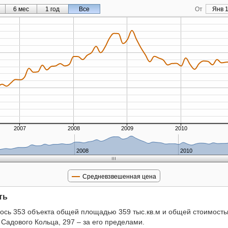
6 мес
1 год
Все
От
Янв 1
2007
2008
2009
2010
2008
2010
Средневзвешенная цена
ть
ось 353 объекта общей площадью 359 тыс.кв.м и общей стоимостью
 Садового Кольца, 297 – за его пределами.