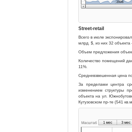
2006
Street-retail
Всего в июле экспонировал
млрд. $, из них 32 объекта
Объем предложения объекто
Количество помещений дан
11%.
Средневзвешенная цена по о
За пределами центра ср
изменением структуры пр
объекта на ул. Южнобутовс
Кутузовском пр-те (541 кв.м
1 мес
3 мес
Масштаб