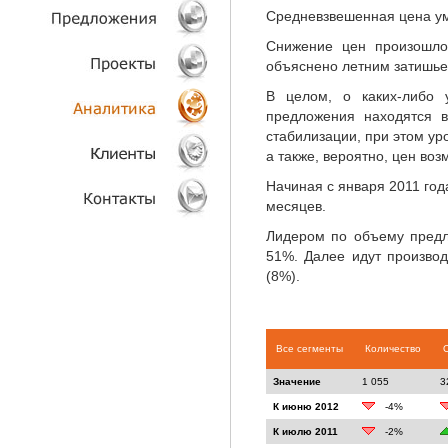
Средневзвешенная цена уме
ТЕХНОЛОГИИ
Снижение цен произошло 
объяснено летним затишье
ОБЪЕКТЫ
В целом, о каких-либо 
предложения находятся в
ПРОЕКТЫ
стабилизации, при этом ур
а также, вероятно, цен воз
АНАЛИТИКА
Начиная с января 2011 год
месяцев.
КЛИЕНТЫ
Лидером по объему предл
51%. Далее идут произво
КОНТАКТЫ
(8%).
Все сегменты
Количество
Значение
1 055
3
К июню 2012
-4%
К июлю 2011
-2%