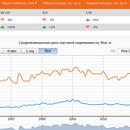
Общая стоимость, млн. ₽
Общая площадь, тыс. кв. м
Средняя площадь, тыс. кв. м
58 116
313
1,05
-9%
-2%
+6%
+22%
+2%
-2%
Средневзвешенная цена торговой недвижимости, ₽/кв. м
6 мес
1 год
Все
От
Янв 1
2007
2008
2009
2010