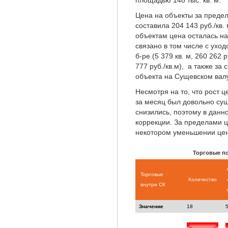
площадью 148 тыс. кв. м.
Цена на объекты за предел
составила 204 143 руб./кв
объектам цена осталась н
связано в том числе с ухо
б-ре (5 379 кв. м, 260 262 р
777 руб./кв.м), а также за
объекта на Сущевском валу 
Несмотря на то, что рост 
за месяц был довольно су
снизились, поэтому в данн
коррекции. За пределами ц
некотором уменьшении цен
Торговые п
Торговые
Количество
внутри СК
Значение
18