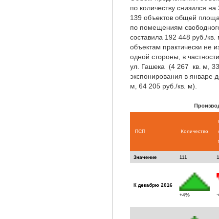
по количеству снизился на
139 объектов общей площа
по помещениям свободного
составила 192 448 руб./кв
объектам практически не и
одной стороны, в частности
ул. Гашека (4 267 кв. м, 33
экспонирования в январе де
м, 64 205 руб./кв. м).
Произво
ПСП
Количество
Значение
111
К декабрю 2016
+4%