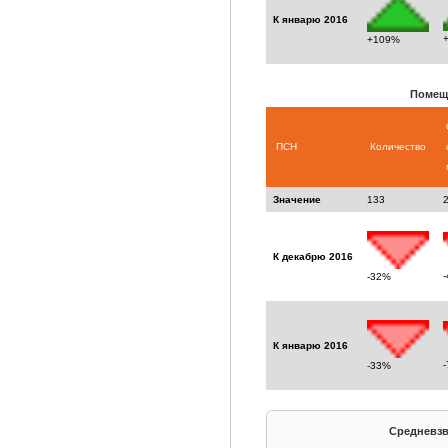
К январю 2016
+109%
Помещ
ПСН
Количество
Значение
133
К декабрю 2016
-32%
К январю 2016
-33%
Средневзв