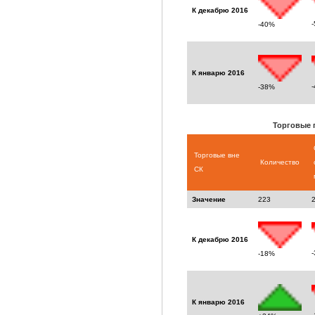
К декабрю 2016
-40%
К январю 2016
-38%
Торговые 
Торговые вне
Количество
СК
Значение
223
К декабрю 2016
-18%
К январю 2016