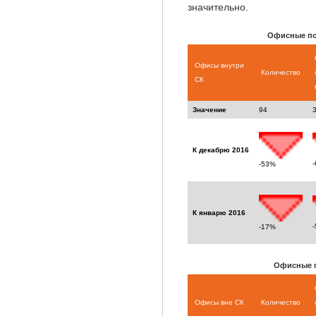
значительно.
Офисные по
Офисы внутри
Количество
СК
Значение
94
К декабрю 2016
-53%
К январю 2016
-17%
Офисные п
Офисы вне СК
Количество