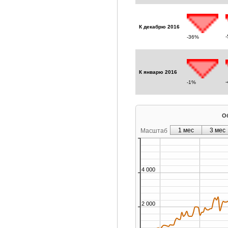
К декабрю 2016
-36%
К январю 2016
-1%
Об
1 мес
3 мес
Масштаб
4 000
2 000