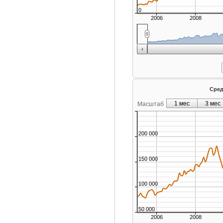
0
2006
2008
Сред
1 мес
3 мес
Масштаб
200 000
150 000
100 000
50 000
2006
2008