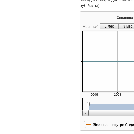
руб./кв. м).
Средневзве
1 мес
3 мес
Масштаб
2006
2008
Street-retail внутри Сад