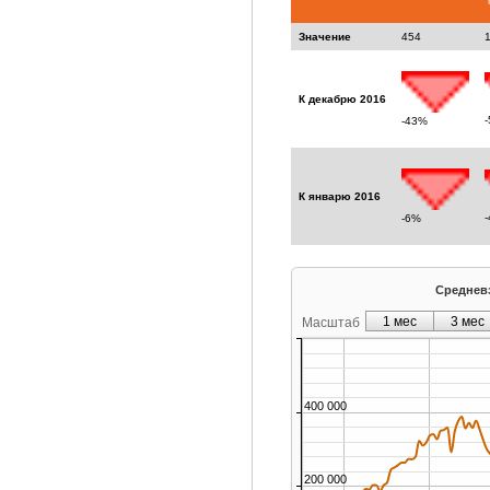
Значение
454
К декабрю 2016
-43%
К январю 2016
-6%
Средневз
1 мес
3 мес
Масштаб
400 000
200 000