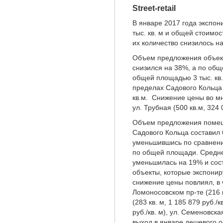
Street-retail
В январе 2017 года экспо
тыс. кв. м и общей стоимо
их количество снизилось н
Объем предложения объектов
снизился на 38%, а по общ
общей площадью 3 тыс. кв
пределах Садового Кольца 
кв.м. Снижение цены во м
ул. Трубная (500 кв.м, 324 0
Объем предложения помеще
Садового Кольца составил 
уменьшившись по сравнени
по общей площади. Средн
уменьшилась на 19% и сост
объекты, которые экспонир
снижение цены повлиял, в 
Ломоносовском пр-те (216 к
(283 кв. м, 1 185 879 руб./
руб./кв. м), ул. Семеновская
выход в январе дешевого об