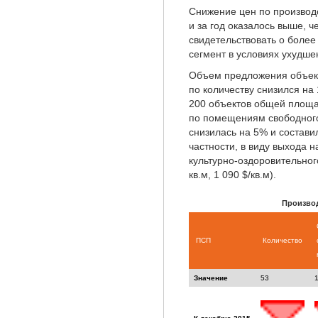
Снижение цен по производс
и за год оказалось выше, 
свидетельствовать о боле
сегмент в условиях ухудше
Объем предложения объекто
по количеству снизился на
200 объектов общей площа
по помещениям свободного
снизилась на 5% и состави
частности, в виду выхода 
культурно-оздоровительног
кв.м, 1 090 $/кв.м).
Произво
ПСП
Количество
Значение
53