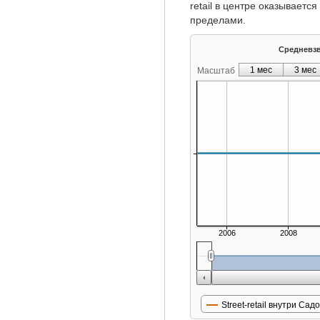
retail в центре оказываетс
пределами.
Средневзве
1 мес
3 мес
Масштаб
2006
2008
Street-retail внутри Сад