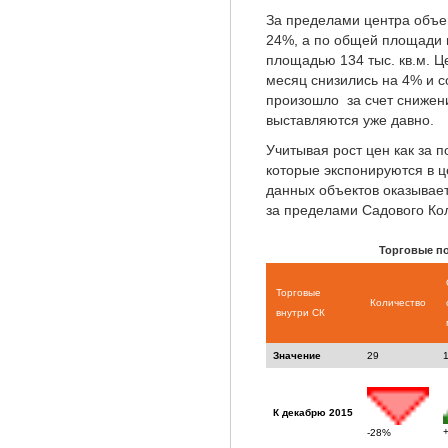
За пределами центра объе
24%, а по общей площади н
площадью 134 тыс. кв.м. Ц
месяц снизились на 4% и с
произошло за счет снижен
выставляются уже давно.
Учитывая рост цен как за п
которые экспонируются в ц
данных объектов оказывае
за пределами Садового Ко
Торговые п
Торговые
Количество
внутри СК
Значение
29
К декабрю 2015
-28%