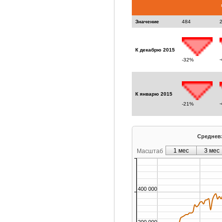
Значение
484
К декабрю 2015
-32%
К январю 2015
-21%
Средневз
1 мес
3 мес
Масштаб
400 000