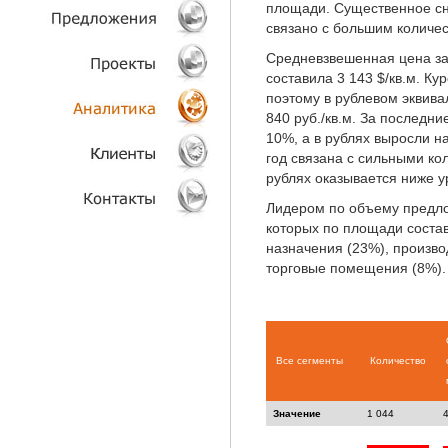
площади. Существенное с
связано с большим количе
ТЕХНОЛОГИИ
Средневзвешенная цена за
составила 3 143 $/кв.м. Ку
ОБЪЕКТЫ
поэтому в рублевом эквива
840 руб./кв.м. За последн
ПРОЕКТЫ
10%, а в рублях выросли н
год связана с сильными ко
АНАЛИТИКА
рублях оказывается ниже у
Лидером по объему предл
КЛИЕНТЫ
которых по площади соста
назначения (23%), произв
КОНТАКТЫ
торговые помещения (8%).
Все сегменты
Количество
Значение
1 044