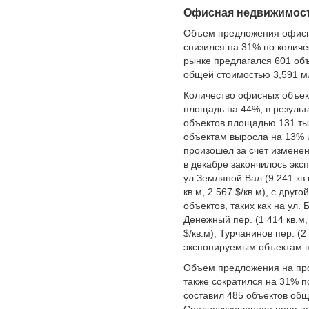
Офисная недвижимос
Объем предложения офисны
снизился на 31% по количе
рынке предлагался 601 объ
общей стоимостью 3,591 мл
Количество офисных объек
площадь на 44%, в результ
объектов площадью 131 ты
объектам выросла на 13% и
произошел за счет изменен
в декабре закончилось эк
ул.Земляной Вал (9 241 кв.
кв.м, 2 567 $/кв.м), с друг
объектов, таких как на ул. Б
Денежный пер. (1 414 кв.м, 
$/кв.м), Турчанинов пер. (2
экспонируемым объектам ц
Объем предложения на про
также сократился на 31% п
составил 485 объектов общ