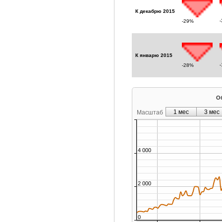
К декабрю 2015
-29%
К январю 2015
-28%
Об
1 мес
3 мес
Масштаб
4 000
2 000
0