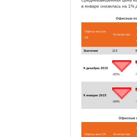
Средневзвешенная цена н
в январе снизилась на 1% д
Офисные по
Офисы внутри
Количество
СК
Значение
113
К декабрю 2015
-32%
К январю 2015
-34%
Офисные п
Офисы вне СК
Количество