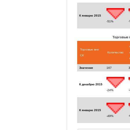
К январю 2015
-51%
Торговые 
Торговые вне
Количество
СК
Значение
167
К декабрю 2015
-24%
К январю 2015
-49%