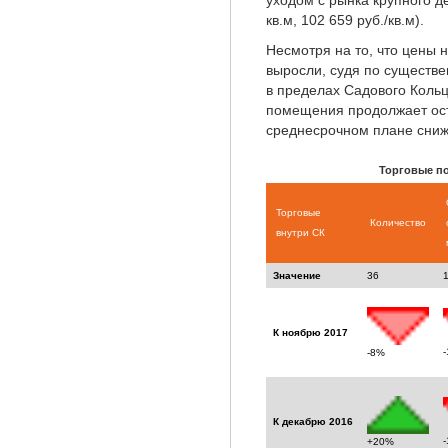
уходом с рынка крупного д
кв.м, 102 659 руб./кв.м).
Несмотря на то, что цены 
выросли, судя по существе
в пределах Садового Кольца
помещения продолжает ост
среднесрочном плане сниж
Торговые п
Торговые
Количество
внутри СК
Значение
36
К ноябрю 2017
-8%
К декабрю 2016
+20%