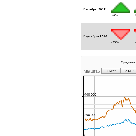
К ноябрю 2017
+8%
К декабрю 2016
-23%
Средневз
1 мес
3 мес
Масштаб
400 000
200 000
0