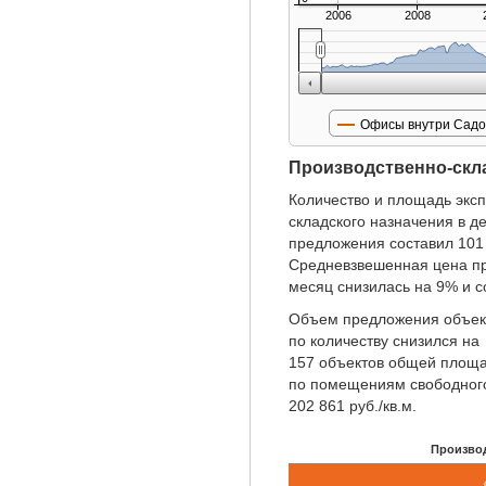
2006
2008
Офисы внутри Садо
Производственно-скл
Количество и площадь экс
складского назначения в д
предложения составил 101
Средневзвешенная цена п
месяц снизилась на 9% и со
Объем предложения объекто
по количеству снизился на
157 объектов общей площа
по помещениям свободного
202 861 руб./кв.м.
Произво