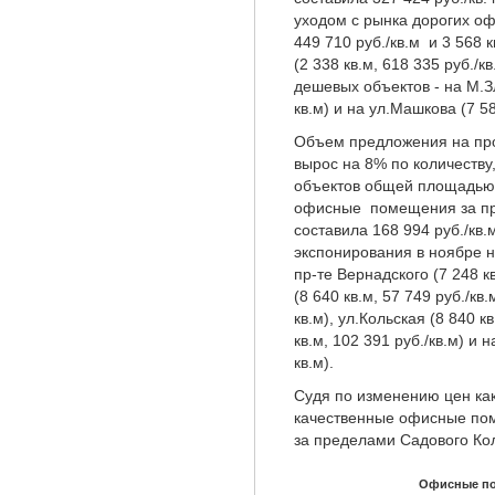
уходом с рынка дорогих офи
449 710 руб./кв.м и 3 568 
(2 338 кв.м, 618 335 руб./
дешевых объектов - на М.Зл
кв.м) и на ул.Машкова (7 58
Объем предложения на про
вырос на 8% по количеству
объектов общей площадью 
офисные помещения за пр
составила 168 994 руб./кв.
экспонирования в ноябре н
пр-те Вернадского (7 248 к
(8 640 кв.м, 57 749 руб./кв.
кв.м), ул.Кольская (8 840 к
кв.м, 102 391 руб./кв.м) и 
кв.м).
Судя по изменению цен как 
качественные офисные по
за пределами Садового Ко
Офисные по