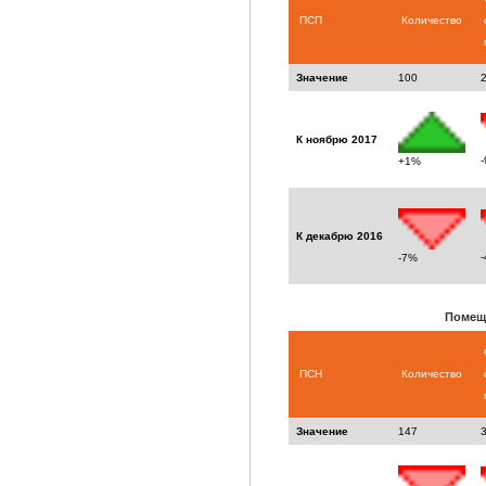
ПСП
Количество
Значение
100
К ноябрю 2017
+1%
К декабрю 2016
-7%
Помещ
ПСН
Количество
Значение
147