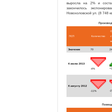
выросла на 2% и соста
закончилось экспониро
Новохоловской ул. (8 748 кв.
Производ
О
ПСП
Количество
с
м
Значение
70
2
К июлю 2013
+
-4%
К августу 2012
-
-11%
Помеще