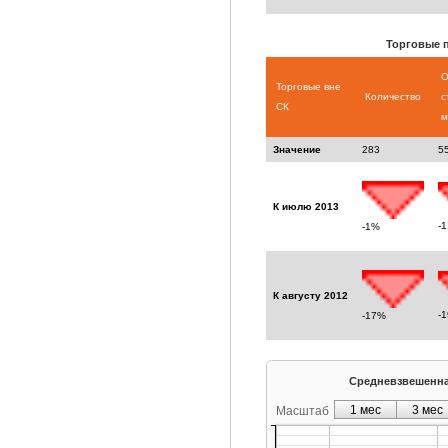
Торговые 
О
Торговые вне
Количество
с
СК
м
Значение
283
5
К июлю 2013
-
-1%
К августу 2012
-
-17%
Средневзвешенная
1 мес
3 мес
Масштаб