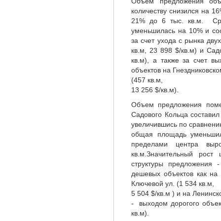
Объем предложения объек
количеству снизился на 1
21% до 6 тыс. кв.м. Ср
уменьшилась на 10% и сос
за счет ухода с рынка двух
кв.м, 23 898 $/кв.м) и Са
кв.м), а также за счет в
объектов на Гнездниковском 
(457 кв.м,
13 256 $/кв.м).
Объем предложения помещ
Садового Кольца составил
увеличившись по сравнени
общая площадь уменьши
пределами центра вы
кв.м.
Значительный рост 
структуры предложения 
дешевых объектов как на 
Ключевой ул. (1 534 кв.м,
5 504 $/кв.м ) и на Ленинск
- выходом дорогого объек
кв.м).