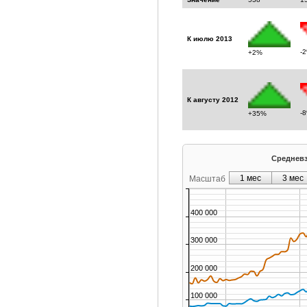
К июлю 2013
-
+2%
К августу 2012
-
+35%
Средневз
1 мес
3 мес
Масштаб
400 000
300 000
200 000
100 000