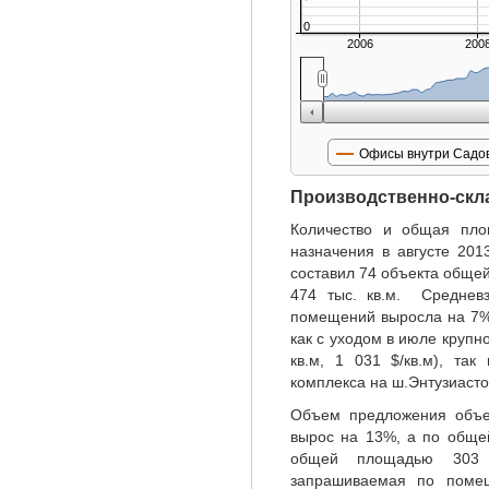
0
2006
200
Офисы внутри Садов
Производственно-скл
Количество и общая площ
назначения в августе 20
составил 74 объекта общ
474 тыс. кв.м. Средневз
помещений выросла на 7% 
как с уходом в июле крупн
кв.м, 1 031 $/кв.м), так
комплекса на ш.Энтузиастов 
Объем предложения объек
вырос на 13%, а по обще
общей площадью 303 
запрашиваемая по помещ