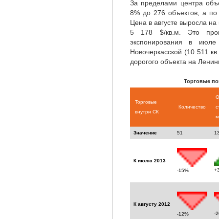
За пределами центра объ
8% до 276 объектов, а по
Цена в августе выросла на
5 178 $/кв.м. Это про
экспонирования в июле
Новочеркасской (10 511 кв.
дорогого объекта на Ленингр
Торговые по
О
Торговые
Количество
с
внутри СК
м
Значение
51
1
К июлю 2013
+
-15%
К августу 2012
-
-12%