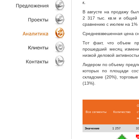
г.
ТЕХНОЛОГИИ
В августе на продажу бы
2 317 тыс. кв.м и общей
сравнению с июлем на 1% 
ОБЪЕКТЫ
Средневзвешенная цена сни
ПРОЕКТЫ
Тот факт, что объем п
прошедший месяц измени
АНАЛИТИКА
низкой деловой активность
Лидером по объему предл
КЛИЕНТЫ
которых по площади сос
складские (20%), торговы
КОНТАКТЫ
(13%).
О
Все сегменты
Количество
с
м
Значение
1 257
3