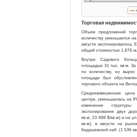
Торговая недвижимос
Объем предложений торг
количеству уменьшился на
августе экспонировалось 
общей стоимостью 1,876 мл
Внутри Садового Кольц
площадью 31 тыс. кв.м. З
по количеству, но выро
площади был обусловле
торгового объекта на Ветош
Средневзвешенная цена
центре, уменьшилась на 9%
изменение структуры
экспонирование двух дор
кв.м, 23 898 $/кв.м) и на 
кв.м), в августе на рын
Кадашевской наб. (1 536 кв.