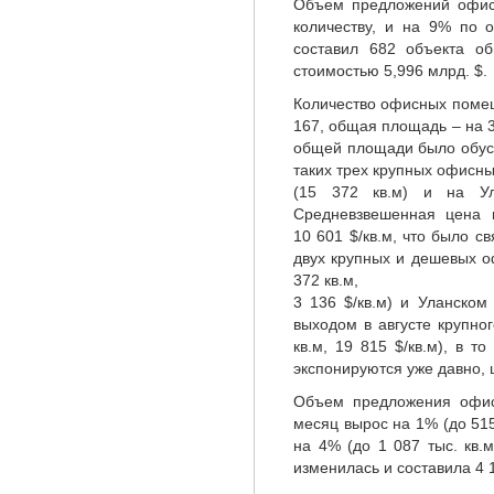
Объем предложений офисо
количеству, и на 9% по
составил 682 объекта о
стоимостью 5,996 млрд. $.
Количество офисных помещ
167, общая площадь – на 3
общей площади было обус
таких трех крупных офисны
(15 372 кв.м) и на Ул
Средневзвешенная цена
10 601 $/кв.м, что было св
двух крупных и дешевых о
372 кв.м,
3 136 $/кв.м) и Уланском 
выходом в августе крупног
кв.м, 19 815 $/кв.м), в т
экспонируются уже давно, 
Объем предложения офис
месяц вырос на 1% (до 51
на 4% (до 1 087 тыс. кв.
изменилась и составила 4 1