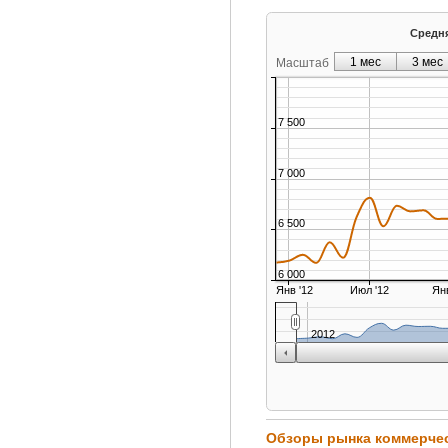
Средня
1 мес
3 мес
Масштаб
7 500
7 000
6 500
6 000
Янв '12
Июл '12
Янв
2012
Обзоры рынка коммерче