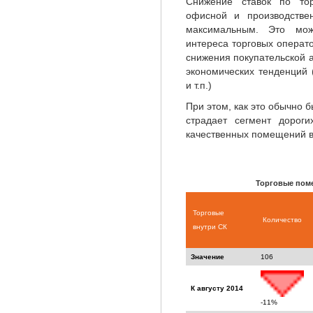
Снижение ставок по то
офисной и производствен
максимальным. Это мож
интереса торговых операт
снижения покупательской 
экономических тенденций 
и т.п.)
При этом, как это обычно 
страдает сегмент дорог
качественных помещений в
Торговые пом
Торговые
Количество
внутри СК
Значение
106
К августу 2014
-11%