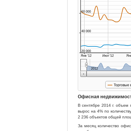
60 000
40 000
20 000
Янв '12
Июл '12
Янв
2012
Торговые 
Офисная недвижимос
В сентябре 2014 г. объем
вырос на 4% по количеств
2 236 объектов общей площ
За месяц количество офис