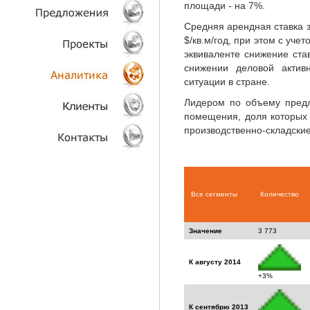
площади - на 7%.
ТЕХНОЛОГИИ
Средняя арендная ставка 
$/кв.м/год, при этом с уче
эквиваленте снижение ста
ОБЪЕКТЫ
снижении деловой актив
ситуации в стране.
ПРОЕКТЫ
Лидером по объему пред
помещения, доля которых
АНАЛИТИКА
производственно-складски
КЛИЕНТЫ
КОНТАКТЫ
Все сегменты
Количество
Значение
3 773
К августу 2014
+3%
К сентябрю 2013