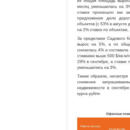
их общая площадь выросл
месяц уменьшилась на 3%
ставок произошло как з
предложения доли дорог
объектов (с 53% в августе 
на 2% ставок по объектам,
За пределами Садового К
вырос на 5%, а по обще
снизилась 4% и составила 
ставками выше 500 $/кв.м/г
29% в сентябре, а ставки
уменьшились на 3%.
Таким образом, несмотря
снижение запрашивае
недвижимости в сентябре
курса рубля.
Офисные поме
Офисы внутри
Количество