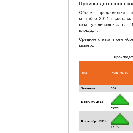
Производственно-скл
Объем предложения про
сентябре 2014 г. состав
кв.м, увеличившись на 
площади.
Средняя ставка в сентябр
кв.м/год.
Производс
ПСП
Количество
Значение
606
К августу 2014
+10%
К сентябрю 2013
+51%