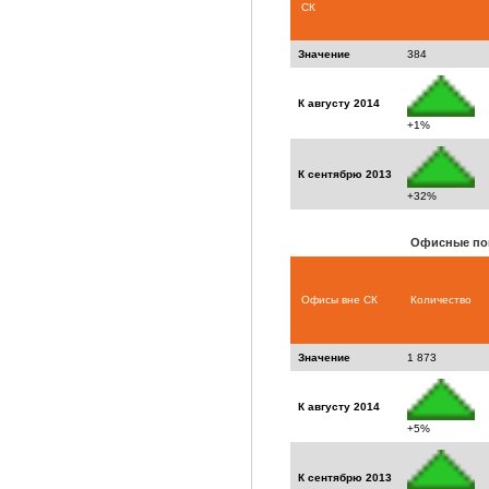
СК
Значение
384
К августу 2014
+1%
К сентябрю 2013
+32%
Офисные по
Офисы вне СК
Количество
Значение
1 873
К августу 2014
+5%
К сентябрю 2013