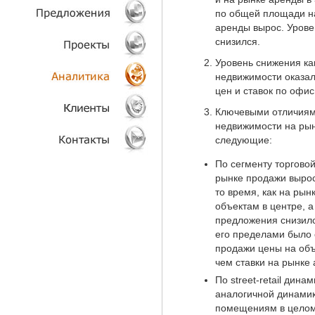
по общей площади на
ТЕХНОЛОГИИ
аренды вырос. Уровен
снизился.
ОБЪЕКТЫ
Уровень снижения как
недвижимости оказал
ПРОЕКТЫ
цен и ставок по офи
Ключевыми отличиями
АНАЛИТИКА
недвижимости на рын
следующие:
КЛИЕНТЫ
По сегменту торгово
рынке продажи вырос 
КОНТАКТЫ
то время, как на рын
объектам в центре, 
предложения снизилс
его пределами было 
продажи цены на объ
чем ставки на рынке
По street-retail ди
аналогичной динами
помещениям в целом. 