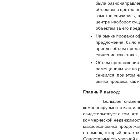
была разнонаправлен
объектам в центре н
заметно снизились, т
центре наоборот сущ
объектам за его пр
На рынке продажи о
3 500
предложения было не
аренды объем предло
снижение как ставок,
Объем предложения 
помещениям как на р
снизился, при этом 
рынке продажи, как и
Главный вывод:
Большее снижение дол
компенсируемых отчасти 
свидетельствует о том, что
коммерческой недвижимост
макроэкономике продолжаю
на рынок, который остаетс
Сопоставимость уровней сн