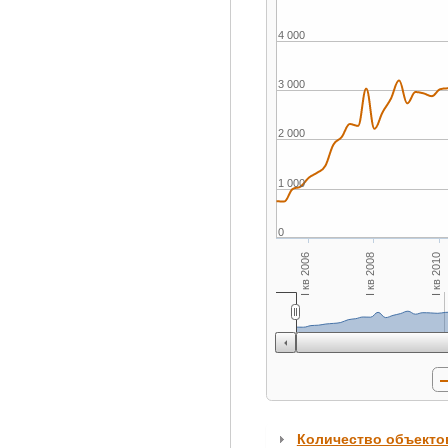
4 000
3 000
2 000
1 000
0
6 000
I кв 2006
I кв 2008
I кв 2010
Количество объекто