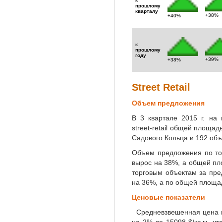
к
прошлому
кварталу
+38%
+40%
к
прошлому
году
+39%
+38%
Street Retail
Объем предложения
В 3 квартале 2015 г. на
street-retail общей площад
Садового Кольца и 192 объ
Объем предложения по то
вырос на 38%, а общей п
торговым объектам за пре
на 36%, а по общей площа
Ценовые показатели
Средневзвешенная цена по 