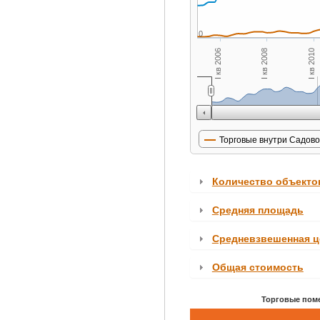
0
I кв 2006
I кв 2008
I кв 2010
Торговые внутри Садово
Количество объекто
Средняя площадь
Средневзвешенная ц
Общая стоимость
Торговые пом