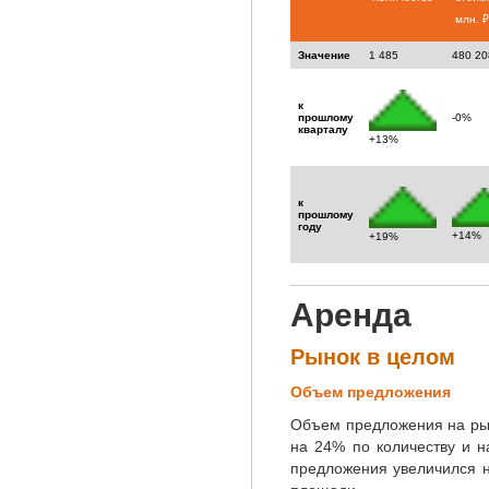
млн. ₽
Значение
1 485
480 20
к
прошлому
-0%
кварталу
+13%
к
прошлому
году
+14%
+19%
Аренда
Рынок в целом
Объем предложения
Объем предложения на рын
на 24% по количеству и 
предложения увеличился 