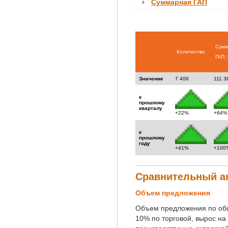
Суммарная ГАП
Сумм
Количество
ГАП, 
Значение
7 406
111 3
к
прошлому
кварталу
+64%
+22%
к
прошлому
году
+100
+41%
Сравнительный ан
Объем предложения
Объем предложения по об
10% по торговой, вырос н