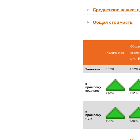
Средневзвешенная ц
Общая стоимость
Обща
Количество
стоим
млн. ₽
Значение
3 520
1 128 
к
прошлому
кварталу
+12%
+20%
к
прошлому
году
+26%
+25%