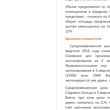
Объем предложения по о
помещениям в пределах С
пределами – снизился на 4
общая площадь предлага
центре уменьшилась на 11
12%.
Ценовые показатели
Средневзвешенная цена
квартале 2015 года сниз
Снижение цен произошл
4 000
экспонирования во 2 кв
Яковоапостольском пер.
экспонирования в 3 кварта
(23900 кв.м, 2995 $/
экспонируются уже давно, 
Средневзвешенная цена
Садового Кольца в 3 кварт
$/кв.м, при этом цены п
давно, снизились на 11%. 
счет окончания экспонир