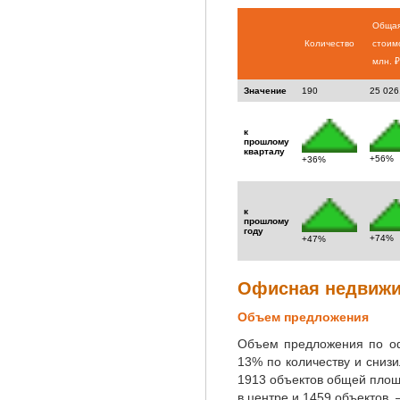
Обща
Количество
стоим
млн. ₽
Значение
190
25 026
к
прошлому
кварталу
+56%
+36%
к
прошлому
году
+74%
+47%
Офисная недвиж
Объем предложения
Объем предложения по оф
13% по количеству и сниз
1913 объектов общей площа
в центре и 1459 объектов 