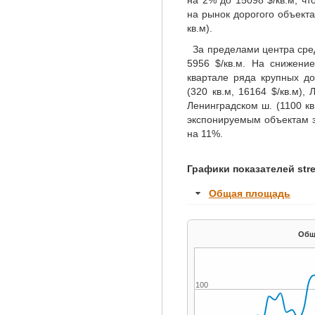
на 2% до 15098 $/кв.м, ч
250
на рынок дорогого объекта
кв.м).
За пределами центра сре
5956 $/кв.м. На снижени
квартале ряда крупных до
(320 кв.м, 16164 $/кв.м), 
Ленинградском ш. (1100 кв
экспонируемым объектам 
на 11%.
Графики показателей stree
Общая площадь
100