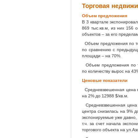
Торговая недвиж
Объем предложения
В 3 квартале экспонирова
869 тыс.кв.м, из них 156 
объектов – за его предела
Объем предложения по то
по сравнению с предыдущ
площади – на 70%.
Объем предложения по т
по количеству вырос на 43
Ценовые показатели
Средневзвешенная цена п
на 2% до 12988 $/кв.м.
Средневзвешенная цена 
центра снизилась на 9% до
экспонируемые уже давно,
т.ч. за счет начала экспо
торгового объекта на ул.Азо
600