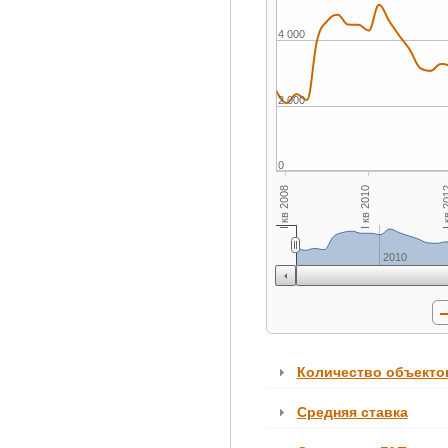
4 000
2 000
0
I кв 2010
I кв 
I кв 2008
2010
Количество объекто
Средняя ставка