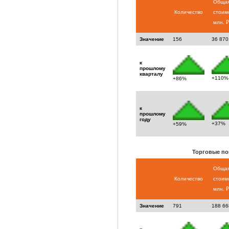
Обща
Количество
стоим
млн. ₽
Значение
156
36 870
к
прошлому
кварталу
+110%
+86%
к
прошлому
году
+37%
+59%
Торговые по
Обща
Количество
стоим
млн. ₽
Значение
791
188 66