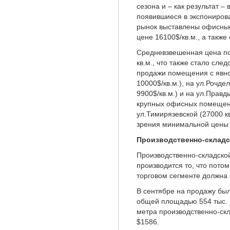
сезона и – как результат 
появившиеся в экспонирова
рынок выставлены офисные 
цене 16100$/кв.м., а также
Средневзвешенная цена по
кв.м., что также стало сле
продажи помещения с явно 
10000$/кв.м.), на ул.Рочдел
9900$/кв.м.) и на ул.Правд
крупных офисных помещений 
ул.Тимирязевской (27000 к
зрения минимальной цены 
Производственно-складс
Производственно-складской
производится то, что пото
торговом сегменте должна 
В сентябре на продажу бы
общей площадью 554 тыс. к
метра производственно-скл
$1586.