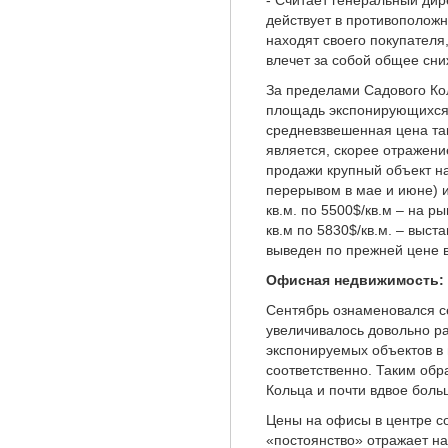
- Считает генеральный дир
действует в противоположн
находят своего покупателя
влечет за собой общее сн
За пределами Садового Ко
площадь экспонирующихся о
средневзвешенная цена та
является, скорее отражени
продажи крупный объект на
перерывом в мае и июне) и
кв.м. по 5500$/кв.м – на р
кв.м по 5830$/кв.м. – выст
выведен по прежней цене в
Офисная недвижимость: 
Сентябрь ознаменовался с
увеличивалось довольно ра
экспонируемых объектов в
соответственно. Таким обр
Кольца и почти вдвое боль
Цены на офисы в центре со
«постоянство» отражает на