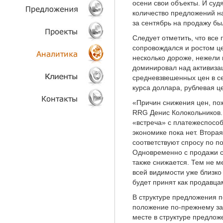
осени свои объекты. И суд
количество предложений н
ТЕХНОЛОГИИ
за сентябрь на продажу бы
Следует отметить, что все
ОБЪЕКТЫ
сопровождался и ростом це
несколько дороже, нежели 
ПРОЕКТЫ
доминировал над активизац
средневзвешенных цен в се
АНАЛИТИКА
курса доллара, рублевая ц
«Причин снижения цен, пож
КЛИЕНТЫ
RRG Денис Колокольников. 
«встреча» с платежеспосо
КОНТАКТЫ
экономике пока нет. Втора
соответствуют спросу по п
Одновременно с продажи с
также снижается. Тем не м
всей видимости уже близко
будет принят как продавца
В структуре предложения 
положение по-прежнему за
месте в структуре предло