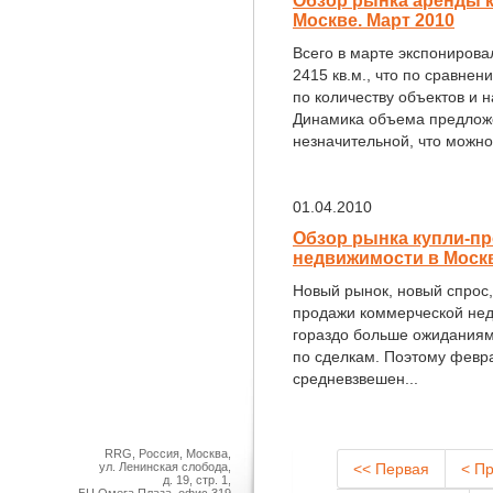
Обзор рынка аренды 
Москве. Март 2010
Всего в марте экспониров
2415 кв.м., что по сравне
по количеству объектов и
Динамика объема предложе
незначительной, что можно 
01.04.2010
Обзор рынка купли-п
недвижимости в Москв
Новый рынок, новый спрос
продажи коммерческой нед
гораздо больше ожидания
по сделкам. Поэтому февр
средневзвешен...
RRG, Россия, Москва,
ул. Ленинская слобода,
<< Первая
< П
д. 19, стр. 1,