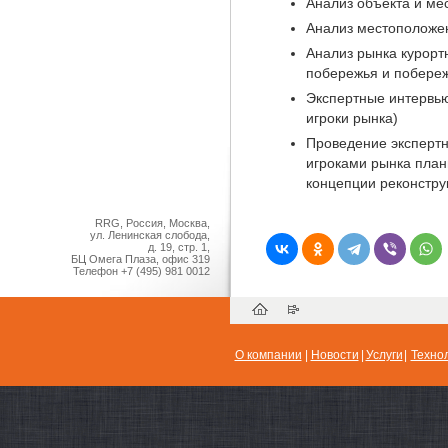
Анализ объекта и м
Анализ местоположе
Анализ рынка курорт
побережья и побереж
Экспертные интервью
игроки рынка)
Проведение экспертн
игроками рынка план
концепции реконстру
RRG, Россия, Москва,
ул. Ленинская слобода,
д. 19, стр. 1,
БЦ Омега Плаза, офис 319
Телефон
+7 (495) 981 0012
О компании
|
Новости
|
Услуги
|
Техно