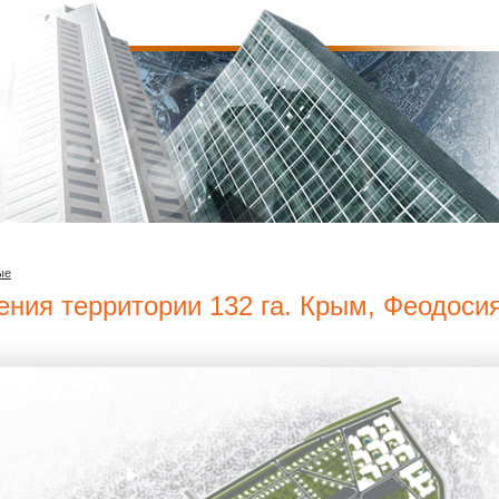
ые
ения территории 132 га. Крым, Феодоси