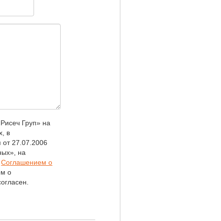
Рисеч Груп» на
, в
 от 27.07.2006
ых», на
х
Соглашением о
ем о
огласен.