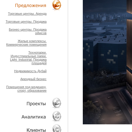
ТЕХНОЛОГИИ
Торговые центры. Аренда
Торговые центры. Продажа
ОБЪЕКТЫ
Бизнес-центры. Продажа
офисов
Жилые комплексы.
Коммерческие помещения
Технопарки.
Индустриальные парки.
Light_Industrial. Продажа
площадей
Недвижимость Дубай
Арендный бизнес
Помещения под медицину,
спорт, образование
ПРОЕКТЫ