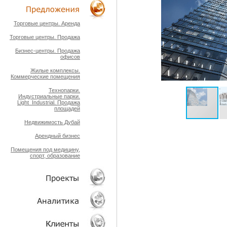
ТЕХНОЛОГИИ
Торговые центры. Аренда
Торговые центры. Продажа
ОБЪЕКТЫ
Бизнес-центры. Продажа
офисов
Жилые комплексы.
Коммерческие помещения
Технопарки.
Индустриальные парки.
Light_Industrial. Продажа
площадей
Недвижимость Дубай
Арендный бизнес
Помещения под медицину,
спорт, образование
ПРОЕКТЫ