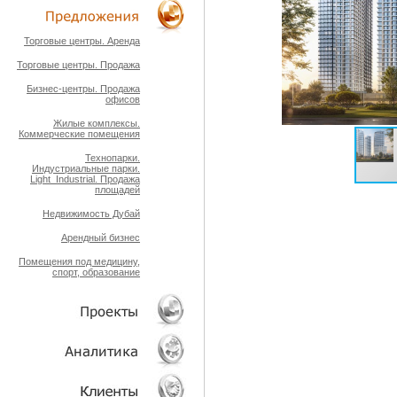
ТЕХНОЛОГИИ
Торговые центры. Аренда
Торговые центры. Продажа
ОБЪЕКТЫ
Бизнес-центры. Продажа
офисов
Жилые комплексы.
Коммерческие помещения
Технопарки.
Индустриальные парки.
Light_Industrial. Продажа
площадей
Недвижимость Дубай
Арендный бизнес
Помещения под медицину,
спорт, образование
ПРОЕКТЫ