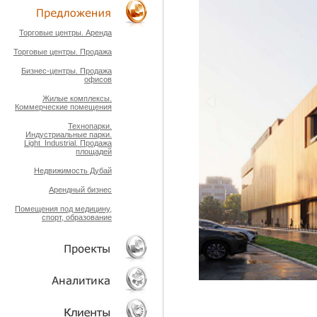
ТЕХНОЛОГИИ
Торговые центры. Аренда
Торговые центры. Продажа
ОБЪЕКТЫ
Бизнес-центры. Продажа
офисов
Жилые комплексы.
Коммерческие помещения
Технопарки.
Индустриальные парки.
Light_Industrial. Продажа
площадей
Недвижимость Дубай
Арендный бизнес
Помещения под медицину,
спорт, образование
ПРОЕКТЫ