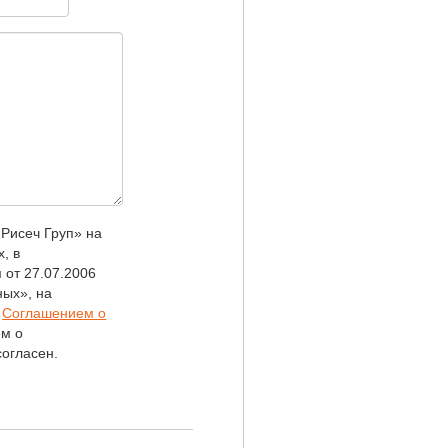
Рисеч Груп» на
, в
 от 27.07.2006
ых», на
х
Соглашением о
ем о
огласен.