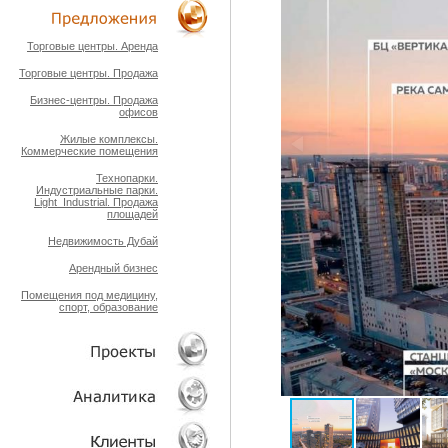
ТЕХНОЛОГИИ
Торговые центры. Аренда
Торговые центры. Продажа
ОБЪЕКТЫ
Бизнес-центры. Продажа
офисов
Жилые комплексы.
Коммерческие помещения
Технопарки.
Индустриальные парки.
Light_Industrial. Продажа
площадей
Недвижимость Дубай
Арендный бизнес
Помещения под медицину,
спорт, образование
ПРОЕКТЫ