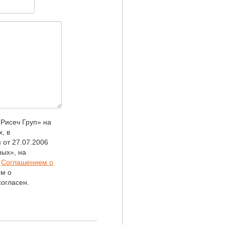
Рисеч Груп» на
, в
 от 27.07.2006
ых», на
х
Соглашением о
ем о
огласен.