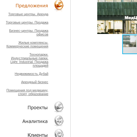
ТЕХНОЛОГИИ
Торговые центры. Аренда
Торговые центры. Продажа
ОБЪЕКТЫ
Бизнес-центры. Продажа
офисов
Жилые комплексы.
Коммерческие помещения
Технопарки.
Индустриальные парки.
Light_Industrial. Продажа
площадей
Недвижимость Дубай
Арендный бизнес
Помещения под медицину,
спорт, образование
ПРОЕКТЫ