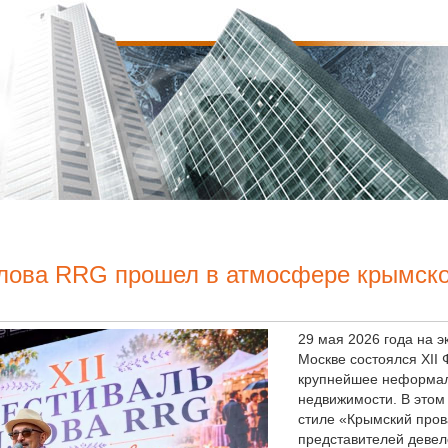
плова RRG прошел в атмосфере крымско
29 мая 2026 года на эк
Москве состоялся XII
крупнейшее неформал
недвижимости. В этом
стиле «Крымский пров
представителей девел