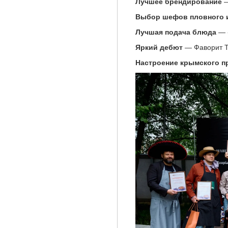
Лучшее брендирование
—
Выбор шефов пловного 
Лучшая подача блюда
— 
Яркий дебют
— Фаворит T
Настроение крымского п