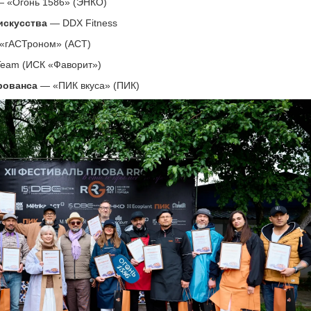
 «Огонь 1586» (ЭНКО)
искусства
— DDX Fitness
«гАСТроном» (АСТ)
eam (ИСК «Фаворит»)
рованса
— «ПИК вкуса» (ПИК)