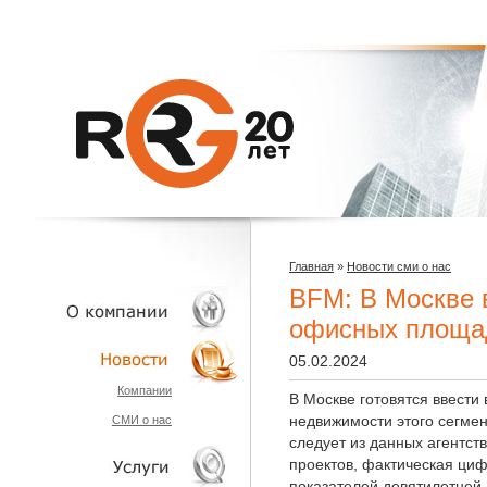
Главная
»
Новости сми о нас
BFM: В Москве в
офисных площа
05.02.2024
О КОМПАНИИ
Компании
В Москве готовятся ввест
недвижимости этого сегмен
СМИ о нас
НОВОСТИ
следует из данных агентст
проектов, фактическая циф
показателей девятилетней 