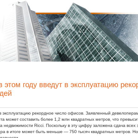
 этом году введут в эксплуатацию реко
дей
и в эксплуатацию рекордное число офисов. Заявленный девелопера
та может составить более 1,2 млн квадратных метров, что превысит
ва недвижимости Ricci. Поскольку в эту цифру заложена сдача все
ра в итоге может быть меньше — 750 тысяч квадратных метров. Но
давности.