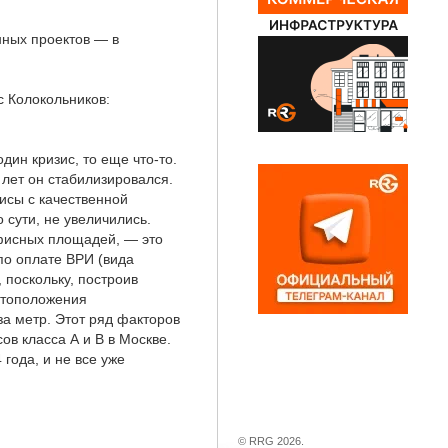
нных проектов — в
с Колокольников:
дин кризис, то еще что-то.
 лет он стабилизировался.
исы с качественной
 сути, не увеличились.
офисных площадей, — это
по оплате ВРИ (вида
 поскольку, построив
естоположения
за метр. Этот ряд факторов
ов класса А и B в Москве.
года, и не все уже
© RRG 2026.