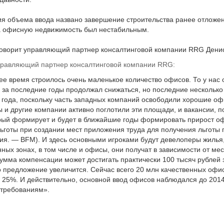
ия объема ввода названо завершение строительства ранее отложе
а офисную недвижимость был нестабильным.
 говорит управляющий партнер консалтинговой компании RRG Дени
правляющий партнер консалтинговой компании RRG:
ее время строилось очень маленькое количество офисов. То у нас о
 за последние годы продолжал снижаться, но последние несколько
 года, поскольку часть западных компаний освободили хорошие оф
 и другие компании активно поглотили эти площади, и вакансии, по
торый формирует и будет в ближайшие годы формировать прирост 
готы при создании мест приложения труда для получения льготы 
я. — BFM). И здесь основными игроками будут девелоперы жилья,
ных зонах, в том числе и офисы, они получат в зависимости от м
сумма компенсации может достигать практически 100 тысяч рублей 
о предложение увеличится. Сейчас всего 20 млн качественных офис
о 25%. И действительно, основной ввод офисов наблюдался до 2014 
 требованиям».