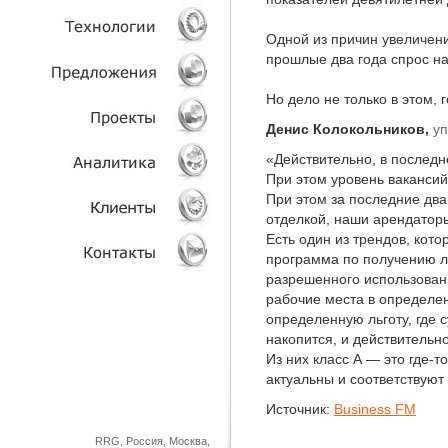
Одной из причин увеличен
УСЛУГИ
прошлые два года спрос н
ТЕХНОЛОГИИ
Но дело не только в этом,
Денис Колокольников,
у
ОБЪЕКТЫ
«Действительно, в последн
ПРОЕКТЫ
При этом уровень вакансий
При этом за последние два
отделкой, наши арендаторы
АНАЛИТИКА
Есть один из трендов, ко
программа по получению ль
КЛИЕНТЫ
разрешенного использовани
рабочие места в определен
КОНТАКТЫ
определенную льготу, где 
накопится, и действительн
Из них класс А — это где-т
актуальны и соответствуют
Источник:
Business FM
RRG, Россия, Москва,