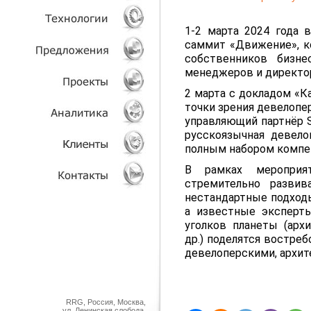
УСЛУГИ
1-2 марта 2024 года 
саммит «Движение», к
собственников бизнес
ТЕХНОЛОГИИ
менеджеров и директор
ОБЪЕКТЫ
2 марта с докладом «
точки зрения девелопе
управляющий партнёр S
ПРОЕКТЫ
русскоязычная девело
полным набором компете
АНАЛИТИКА
В рамках мероприят
стремительно разви
КЛИЕНТЫ
нестандартные подходы
а известные эксперт
КОНТАКТЫ
уголков планеты (арх
др.) поделятся востр
девелоперскими, архит
RRG, Россия, Москва,
ул. Ленинская слобода,