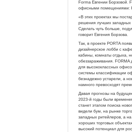
Forma Евгении Борзовой. F
офисными помещениями: PO
«В этих проектах мы пост
решения лучших западных 
Сделать чуть больше, поду
говорит Евгения Борзова.
Так, в проекте PORTA поя
дизайнерское лобби с каф
кабины, комнаты отдыха, 
обеззараживания. FORMA д
для высококлассных офисо
системы классификации офи
безнадежно устарели, а н
намного превосходят прем
Давая прогнозы на будущее
2023-й годы были времене
станет этапом поиска ново
видели бум, на рынке тор
западных ритейлеров, а н
хороших торговых объекта
высокий потенциал для рос