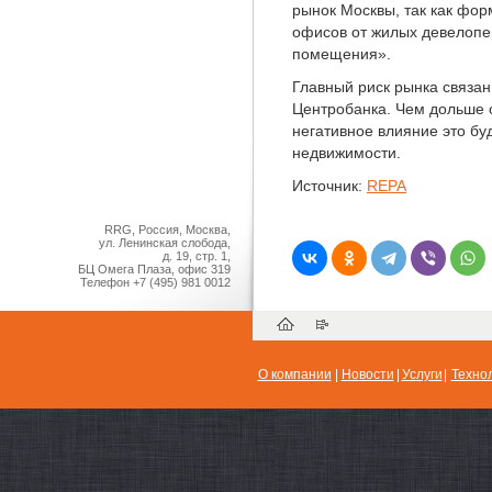
рынок Москвы, так как фор
офисов от жилых девелопер
помещения».
Главный риск рынка связан
Центробанка. Чем дольше 
негативное влияние это бу
недвижимости.
Источник:
REPA
RRG, Россия, Москва,
ул. Ленинская слобода,
д. 19, стр. 1,
БЦ Омега Плаза, офис 319
Телефон
+7 (495) 981 0012
О компании
|
Новости
|
Услуги
|
Техно