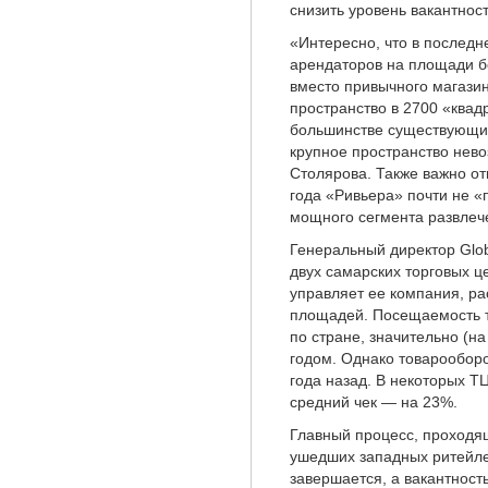
снизить уровень вакантнос
«Интересно, что в последн
арендаторов на площади б
вместо привычного магазин
пространство в 2700 «квадр
большинстве существующих
крупное пространство нев
Столярова. Также важно от
года «Ривьера» почти не «
мощного сегмента развлеч
Генеральный директор Glob
двух самарских торговых ц
управляет ее компания, ра
площадей. Посещаемость т
по стране, значительно (н
годом. Однако товарооборо
года назад. В некоторых Т
средний чек — на 23%.
Главный процесс, проходящ
ушедших западных ритейле
завершается, а вакантност