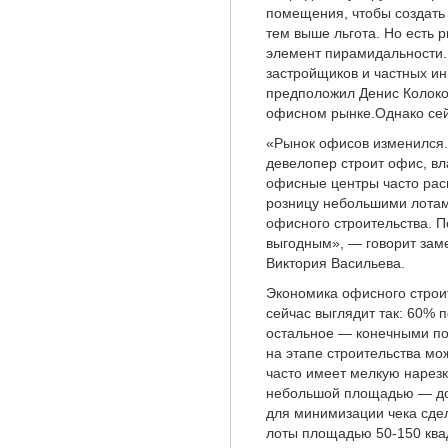
помещения, чтобы создать 
тем выше льгота. Но есть р
элемент пирамидальности.
застройщиков и частных ин
предположил Денис Колоко
офисном рынке.Однако сей
«Рынок офисов изменился.
девелопер строит офис, вл
офисные центры часто расп
розницу небольшими лотами
офисного строительства. П
выгодным», — говорит зам
Виктория Васильева.
Экономика офисного строи
сейчас выглядит так: 60%
остальное — конечными по
на этапе строительства мо
часто имеет мелкую нарез
небольшой площадью — до 
для минимизации чека сде
лоты площадью 50-150 квад