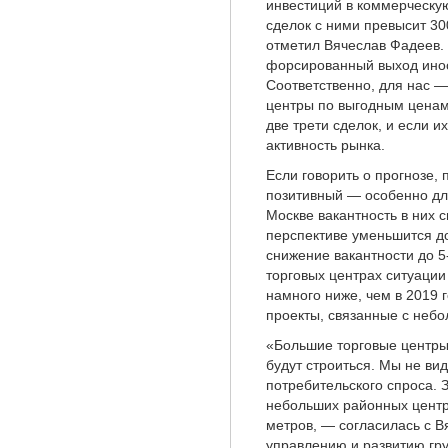
инвестиций в коммерческу
сделок с ними превысит 3
отметил Вячеслав Фадеев. 
форсированный выход иност
Соответственно, для нас —
центры по выгодным ценам
две трети сделок, и если и
активность рынка.
Если говорить о прогнозе,
позитивный — особенно дл
Москве вакантность в них 
перспективе уменьшится д
снижение вакантности до 
торговых центрах ситуаци
намного ниже, чем в 2019 г
проекты, связанные с неб
«Большие торговые центры
будут строиться. Мы не ви
потребительского спроса. 
небольших районных центр
метров, — согласилась с 
управлению и развитию гр