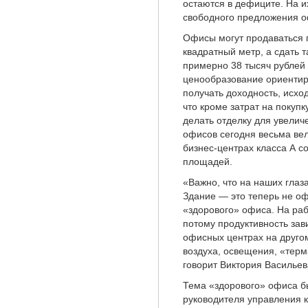
остаются в дефиците. На 
свободного предложения о
Офисы могут продаваться п
квадратный метр, а сдать 
примерно 38 тысяч рублей 
ценообразование ориентиру
получать доходность, исход
что кроме затрат на покуп
делать отделку для увелич
офисов сегодня весьма ве
бизнес-центрах класса А с
площадей.
«Важно, что на наших глаз
Здание — это теперь не о
«здорового» офиса. На раб
потому продуктивность зави
офисных центрах на друго
воздуха, освещения, «терм
говорит Виктория Василье
Тема «здорового» офиса б
руководителя управления 