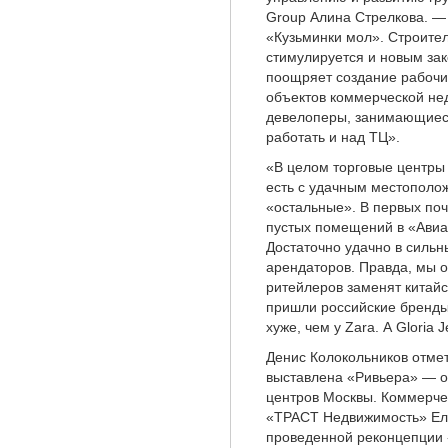
Group Алина Стрелкова. —
«Кузьминки мол». Строите
стимулируется и новым за
поощряет создание рабочих
объектов коммерческой не
девелоперы, занимающиеся
работать и над ТЦ».
«В целом торговые центры 
есть с удачным местополо
«остальные». В первых поч
пустых помещений в «Авиа
Достаточно удачно в сильн
арендаторов. Правда, мы 
ритейлеров заменят китайс
пришли российские бренды.
хуже, чем у Zara. А Gloria
Денис Колокольников отмет
выставлена «Ривьера» — о
центров Москвы. Коммерч
«ТРАСТ Недвижимость» Ели
проведенной реконцепции 