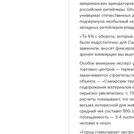
американских арендаторов 
российские ритейлеры: Glo
универмаг отечественных 
подчеркнула необычный ню
западных ритейлеров влад
«Те 6% с оборота, которые
были недостаточны для Са
заменили, вносят фиксиров
зрения коммерции мы выиг
Особое внимание эксперт 
торговых центров — термал
заканчивается строительст
объекта — «Самарские терм
подорожания материалов и
серьезно увеличилась: с 7
расчеты показывают, что о
весьма интересной для инв
средний чек составит 800-
посещаемость — 3-4 тысячи
человек в сезон.
«Город стимулирует застр