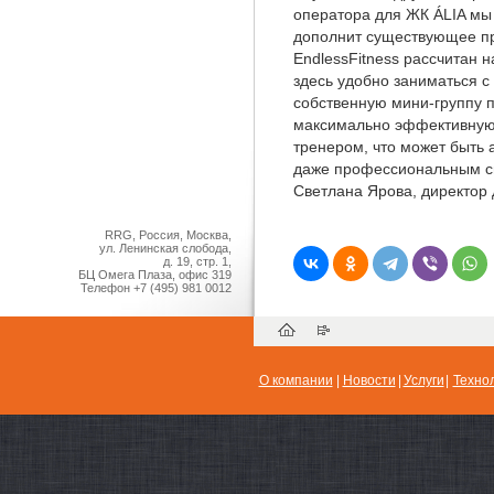
оператора для ЖК ÁLIA мы
дополнит существующее пр
EndlessFitness рассчитан
здесь удобно заниматься с
собственную мини-группу п
максимально эффективную 
тренером, что может быть 
даже профессиональным с
Светлана Ярова, директор
RRG, Россия, Москва,
ул. Ленинская слобода,
д. 19, стр. 1,
БЦ Омега Плаза, офис 319
Телефон
+7 (495) 981 0012
О компании
|
Новости
|
Услуги
|
Техно