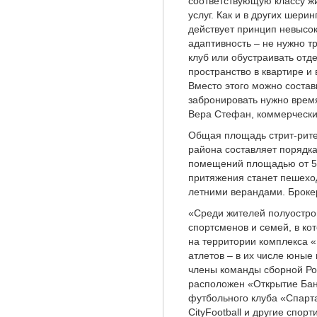
соответствующую классу ж
услуг. Как и в других шери
действует принцип невысо
адаптивность – не нужно т
клуб или обустраивать отд
пространство в квартире и
Вместо этого можно состав
забронировать нужно врем
Вера Стефан, коммерческ
Общая площадь стрит-рите
района составляет порядка
помещений площадью от 50 
притяжения станет пешехо
летними верандами. Броке
«Среди жителей полуостро
спортсменов и семей, в ко
на территории комплекса 
атлетов – в их числе юные 
члены команды сборной Ро
расположен «Открытие Ба
футбольного клуба «Спарт
CityFootball и другие спо