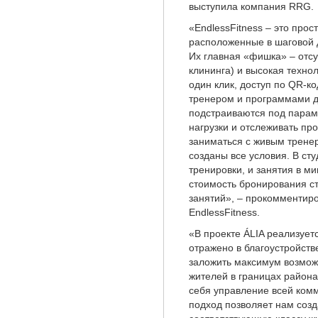
выступила компания RRG.
«EndlessFitness – это про
расположенные в шаговой д
Их главная «фишка» – отс
клининга) и высокая техно
один клик, доступ по QR-
тренером и программами д
подстраиваются под парам
нагрузки и отслеживать про
заниматься с живым тренер
созданы все условия. В ст
тренировки, и занятия в ми
стоимость бронирования ст
занятий», – прокомментир
EndlessFitness.
«В проекте ÁLIA реализуе
отражено в благоустройств
заложить максимум возмож
жителей в границах район
себя управление всей ком
подход позволяет нам созд