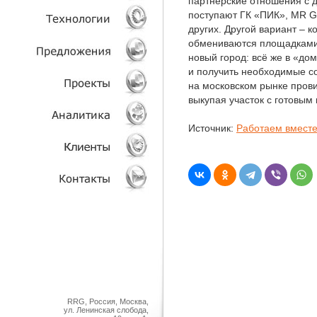
партнёрские отношения с 
поступают ГК «ПИК», MR Gr
других. Другой вариант – к
УСЛУГИ
обмениваются площадками, 
новый город: всё же в «д
ТЕХНОЛОГИИ
и получить необходимые со
на московском рынке прови
ОБЪЕКТЫ
выкупая участок с готовым
ПРОЕКТЫ
Источник:
Работаем вместе
АНАЛИТИКА
КЛИЕНТЫ
КОНТАКТЫ
RRG, Россия, Москва,
ул. Ленинская слобода,