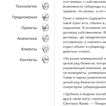
этот момент с собственник
возможности субаренды в д
УСЛУГИ
правила: что можно, а что 
Пункт о запрете содержитс
ТЕХНОЛОГИИ
такой пункт есть, обычно в
нарушение. В основном эт
ОБЪЕКТЫ
договора собственником. В
договоры, где предусмотре
составлении, и повлиять н
ПРОЕКТЫ
отдаст объект в субаренду 
довольно сложно.
АНАЛИТИКА
«На рынке коммерческой н
целый ряд бизнесов, кото
КЛИЕНТЫ
управляющей компании, ве
гастромаркеты, универмаг
КОНТАКТЫ
Также в парках развлечени
целый ряд бизнесов-сателл
оператором субарендными
«Удобные и модные коллаб
друга также могут строить
Светлана Ярова. — Пекарня