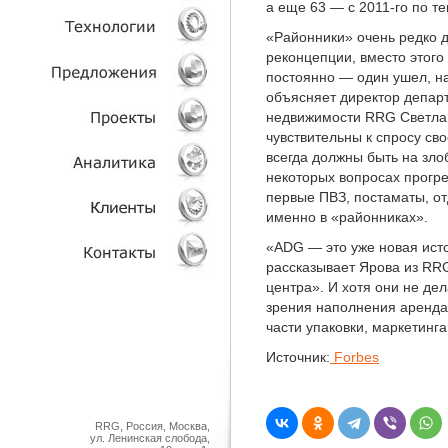
а еще 63 — с 2011-го по т
«Районники» очень редко 
УСЛУГИ
реконцепции, вместо этого
постоянно — один ушел, на
ТЕХНОЛОГИИ
объясняет директор депар
недвижимости RRG Светлан
ОБЪЕКТЫ
чувствительны к спросу св
всегда должны быть на зло
некоторых вопросах прогр
ПРОЕКТЫ
первые ПВЗ, постаматы, от
именно в «районниках».
АНАЛИТИКА
«ADG — это уже новая ист
рассказывает Ярова из RR
КЛИЕНТЫ
центра». И хотя они не дел
зрения наполнения аренда
КОНТАКТЫ
части упаковки, маркетинга
Источник:
Forbes
RRG, Россия, Москва,
ул. Ленинская слобода,