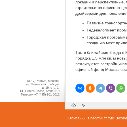
локации и перспективные, 
строительство офисных цен
драйверами для появления
Развитие транспортн
Редевелопмент пром
Городская программ
созданию мест прил
Так, в ближайшие 3 года в
порядка 1,5 млн кв. м нов
реализуются застройщикам
офисный фонд Москвы сост
RRG, Россия, Москва,
ул. Ленинская слобода,
д. 19, стр. 1,
БЦ Омега Плаза, офис 319
Телефон
+7 (495) 981 0012
О компании
|
Новости
|
Услуги
|
Техно