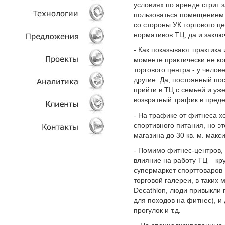
условиях по аренде стрит 
пользоваться помещением 
УСЛУГИ
со стороны УК торгового ц
нормативов ТЦ, да и заклю
ТЕХНОЛОГИИ
- Как показывают практика 
моменте практически не ко
ОБЪЕКТЫ
торгового центра - у челов
другие. Да, постоянный по
ПРОЕКТЫ
прийти в ТЦ с семьей и уж
возвратный трафик в пред
АНАЛИТИКА
- На трафике от фитнеса х
спортивного питания, но э
КЛИЕНТЫ
магазина до 30 кв. м. мак
- Помимо фитнес-центров,
КОНТАКТЫ
влияние на работу ТЦ – кр
супермаркет спорттоваров
торговой галереи, в таких 
Decathlon, люди привыкли 
для походов на фитнес), и
прогулок и т.д.