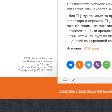
2 названиями, которые всп
магазинах такого формата.
- Для ТЦ, где по каким-то 
оператора (например, ТЦ 
закрыта своими же магазин
невозможно найти арендато
новых сетей, но, судя по в
и ценовой конкуренцией со
Источник:
SCRussia
RRG, Россия, Москва,
ул. Ленинская слобода,
д. 19, стр. 1,
БЦ Омега Плаза, офис 319
Телефон
+7 (495) 981 0012
О компании
|
Новости
|
Услуги
|
Техно