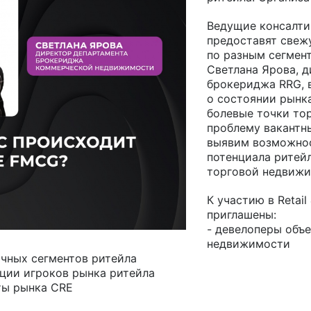
Ведущие консалти
предоставят свеж
по разным сегмент
Светлана Ярова, 
брокериджа RRG, 
о состоянии рынк
болевые точки то
проблему вакантн
выявим возможнос
потенциала ритей
торговой недвижи
К участию в Retail
приглашены:
- девелоперы объ
недвижимости
ичных сегментов ритейла
ции игроков рынка ритейла
ты рынка CRE