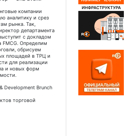
нговые компании
ую аналитику и срез
ам рынка. Так,
директор департамента
выступит с докладом
а FMCG. Определим
рговли, обрисуем
ых площадей в ТРЦ и
ти для реализации
ла и новых форм
мости.
 & Development Brunch
ектов торговой