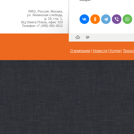
RRG, Россия, Москва,
ул. Ленинская слобода,
д. 19, стр. 1,
БЦ Омега Плаза, офис 319
Телефон
+7 (495) 981 0012
О компании
|
Новости
|
Услуги
|
Техно