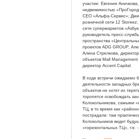
участие: Евгения Аничкова
недвижимостью «ПроГород»
СЕО «Альфа-Сервис»; Дмит
розничной сети 12 Storeez
сети супермаркетов «Азбу
руководитель пресс-служб
пространства «Центральны
проектов ADG GROUP; Алекс
Алина Стрелкова, директо
объектов Mall Management
директор Accent Capital.
В ходе встречи ожидаемо б
деятельности западных бр
объектов не хотят их терят
торопятся освобождать з
Колокольникова, самыми «
ТЦ, в то время как «районн
пострадали: там практичес
Колокольников видит будуще
«горизонтальных ТЦ», т.е.