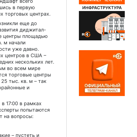
андшафт всего
шись в первую
х торговых центрах.
озникли еще до
азвития диджитал-
е центры площадью
в. м начали
ости уже давно.
х центров в США –
едних нескольких лет.
ым во всем мире
ся торговые центры
5 тыс. кв. м – так
орайонные и
 в 17:00 в рамках
ксперты попытаются
т на вопросы:
кие – пустеть и