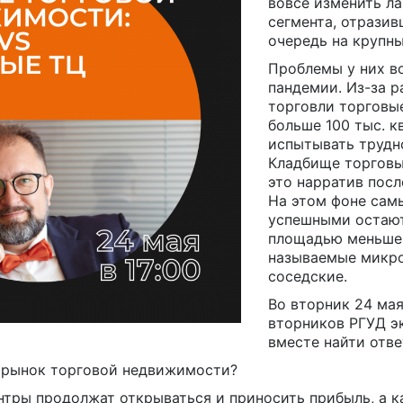
вовсе изменить л
сегмента, отразив
очередь на крупны
Проблемы у них в
пандемии. Из-за р
торговли торговы
больше 100 тыс. к
испытывать трудн
Кладбище торговы
это нарратив посл
На этом фоне сам
успешными остают
площадью меньше 2
называемые микр
соседские.
Во вторник 24 мая
вторников РГУД э
вместе найти отве
т рынок торговой недвижимости?
нтры продолжат открываться и приносить прибыль, а ка