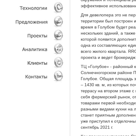
эффективное использовани
УСЛУГИ
Для девелопера это не пер
территории был построен и
ТЕХНОЛОГИИ
время в Голубом будет реа
нескольких зданий, а такж
которой появится дополнит
ОБЪЕКТЫ
одна из составляющих един
всего жилого квартала. RR
ПРОЕКТЫ
проекта и ведет брокеридж
ТЦ «Голубое» - районный 
АНАЛИТИКА
Солнечногорском районе Под
Голубое. Общая площадь зд
КЛИЕНТЫ
– 1430 кв. м, из которых п
террасу на втором этаже с
КОНТАКТЫ
себя фермерский рынок, от
товарами первой необходи
разными видами кухни на л
станет приятным дополнен
уже приступил к отделочн
сентябрь 2021 г.