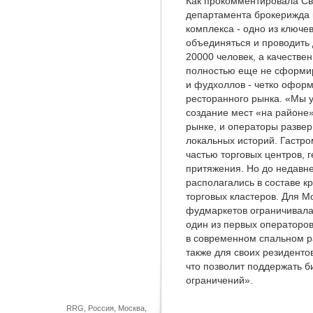
Как прокомментировала Св
департамента брокерижда
комплекса - одно из ключев
объединяться и проводить 
20000 человек, а качестве
полностью еще не сформи
и фудхоллов - четко оформ
ресторанного рынка. «Мы у
создание мест «на районе»
рынке, и операторы развер
локальных историй. Гастр
частью торговых центров, 
притяжения. Но до недавне
располагались в составе к
торговых кластеров. Для М
фудмаркетов ограничивала
один из первых операторо
в современном спальном р
также для своих резиденто
что позволит поддержать б
ограничений».
RRG, Россия, Москва,