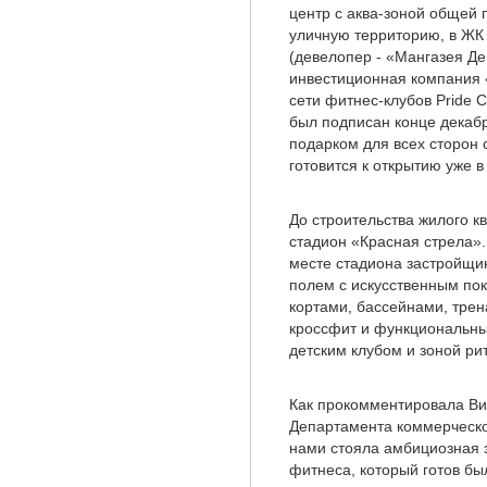
центр с аква-зоной общей 
уличную территорию, в ЖК
(девелопер - «Мангазея Д
инвестиционная компания 
сети фитнес-клубов Pride 
был подписан конце декаб
подарком для всех сторон 
готовится к открытию уже в 
До строительства жилого к
стадион «Красная стрела».
месте стадиона застройщи
полем с искусственным по
кортами, бассейнами, тре
кроссфит и функциональны
детским клубом и зоной ри
Как прокомментировала Вик
Департамента коммерческ
нами стояла амбициозная 
фитнеса, который готов был