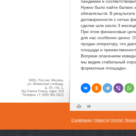
пандемии и соответствовал
Нужно было найти баланс 
обязательств. В результате
договоренности с сетью фи
сделке шли около 3 месяце
При этом финансовые цели
для нас особенно ценно. О
продан оператору, что да
площади и преемственность
Вопреки опасениям ковидно
мы видим стабильный спро
форматные площади».
RRG, Россия, Москва,
ул. Ленинская слобода,
д. 19, стр. 1,
БЦ Омега Плаза, офис 319
Телефон
+7 (495) 981 0012
О компании
|
Новости
|
Услуги
|
Техно