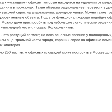
а к «уставшим» офисам, которые находятся на удалении от метро,
даниям в промзонах. Такие объекты рациональнее перевести в др
о высокий спрос на апартаменты, арендное жилье. Можно также т
доровительные объекты. Под этот функционал хорошо подойдут о
 Можно даже приспособить под небольшие логистические решения
 «последней мили», - сказал Колокольников.
и - это растущий сегмент, но пока основные позиции у полноценны
исы в центральной части города, хороший спрос на офисные поме
х кластерах.
ло 250 тыс. кв. м офисных площадей могут построить в Москве до к