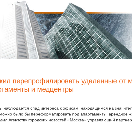
жил перепрофилировать удаленные от 
ртаменты и медцентры
ы наблюдается спад интереса к офисам, находящимся на значител
можно было бы переформатировать под апартаменты, арендное ж
азил Агентству городских новостей «Москва» управляющий партне