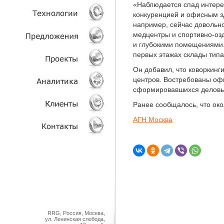
«Наблюдается спад интерес
конкуренцией и офисным з
УСЛУГИ
например, сейчас довольн
медцентры и спортивно-оз
ТЕХНОЛОГИИ
и глубокими помещениями.
первых этажах склады типа
ОБЪЕКТЫ
Он добавил, что коворкинг
центров. Востребованы оф
ПРОЕКТЫ
сформировавшихся деловы
Ранее сообщалось, что око
АНАЛИТИКА
АГН Москва
КЛИЕНТЫ
КОНТАКТЫ
RRG, Россия, Москва,
ул. Ленинская слобода,