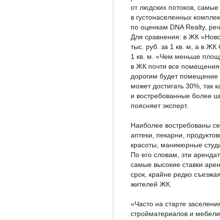
от людских потоков, самые
в густонаселенных комплек
по оценкам DNA Realty, речь
Для сравнения: в ЖК «Нов
тыс. руб. за 1 кв. м, а в ЖК
1 кв. м. «Чем меньше пло
в ЖК почти все помещения 
дорогим будет помещение 30
может достигать 30%, так 
и востребованные более ш
поясняет эксперт.
Наиболее востребованы се
аптеки, пекарни, продукто
красоты, маникюрные студ
По его словам, эти аренда
самые высокие ставки аре
срок, крайне редко съезжая
жителей ЖК.
«Часто на старте заселен
стройматериалов и мебели.