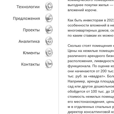
выгоднее покупки жилья — 
вложений короче.
УСЛУГИ
Как быть инвесторам в 202
ТЕХНОЛОГИИ
особенности вложений в н
многоквартирных домов, ск
ОБЪЕКТЫ
по каким ставкам их можно
ПРОЕКТЫ
Сколько стоят помещения 
Цены на нежилые помещен
различного арендного бизне
АНАЛИТИКА
расположения, ликвидност
функционала. По оценке к
КЛИЕНТЫ
они начинаются от 200 тыс.
тыс. руб. за «квадрат». Б
КОНТАКТЫ
Например, аренда площаде
сад или другое дошкольно
обойдется от 100 тыс. до 16
стоимость нежилых помеще
его местонахождения, цены 
м в отдаленных спальных 
директор консалтинговой к