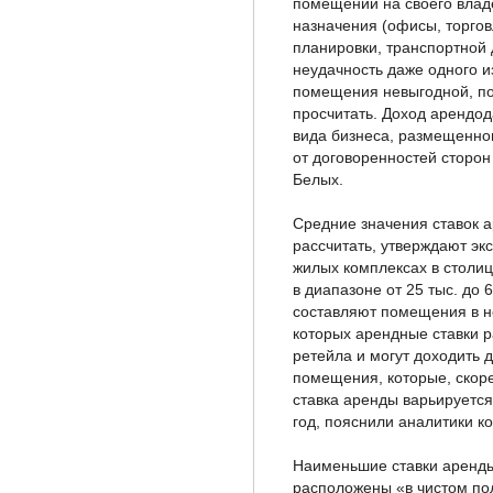
помещений на своего владе
назначения (офисы, торговл
планировки, транспортной 
неудачность даже одного и
помещения невыгодной, по
просчитать. Доход арендода
вида бизнеса, размещенног
от договоренностей сторон
Белых.
Средние значения ставок 
рассчитать, утверждают эк
жилых комплексах в столиц
в диапазоне от 25 тыс. до 6
составляют помещения в н
которых арендные ставки р
ретейла и могут доходить д
помещения, которые, скор
ставка аренды варьируется 
год, пояснили аналитики 
Наименьшие ставки аренды
расположены «в чистом по