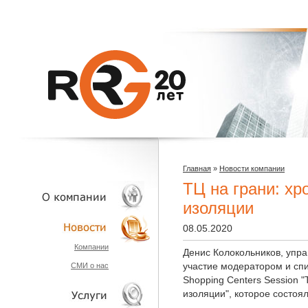
Главная
»
Новости компании
ТЦ на грани: хр
изоляции
08.05.2020
О КОМПАНИИ
Компании
Денис Колокольников, уп
участие модератором и сп
СМИ о нас
НОВОСТИ
Shopping Centers Session "
изоляции", которое состоя