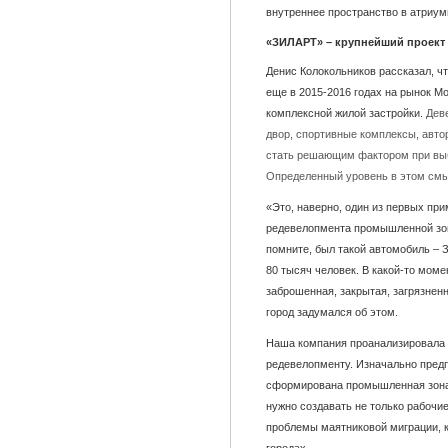
внутреннее пространство в атриу
«ЗИЛАРТ» – крупнейший проект
Денис Колокольников рассказал, ч
еще в 2015-2016 годах на рынок 
комплексной жилой застройки.
Дев
двор, спортивные комплексы, авто
стать решающим фактором при выб
Определенный уровень в этом смы
«Это, наверно, один из первых пр
редевелопмента промышленной зоны
помните, был такой автомобиль – З
80 тысяч человек. В какой-то моме
заброшенная, закрытая, загрязненн
город задумался об этом.
Наша компания проанализировала 
редевелопменту. Изначально предп
сформирована промышленная зона и
нужно создавать не только рабочие
проблемы маятниковой миграции, к