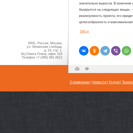
значительно выросла. В конечном 
базируется на следующих вещах, –
реализуемость проекта, его юрид
целесообразность и максимальная
SIA.ru
RRG, Россия, Москва,
ул. Ленинская слобода,
д. 19, стр. 1,
БЦ Омега Плаза, офис 319
Телефон
+7 (495) 981 0012
О компании
|
Новости
|
Услуги
|
Техно