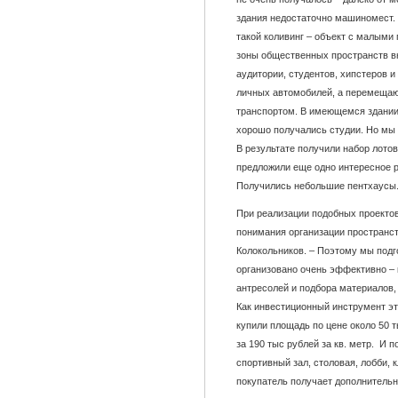
здания недостаточно машиномест.
такой коливинг – объект с малыми
зоны общественных пространств в
аудитории, студентов, хипстеров и
личных автомобилей, а перемещаю
транспортом. В имеющемся здании
хорошо получались студии. Но мы
В результате получили набор лотов
предложили еще одно интересное 
Получились небольшие пентхаусы
При реализации подобных проектов
понимания организации пространст
Колокольников. – Поэтому мы подг
организовано очень эффективно – к
антресолей и подбора материалов
Как инвестиционный инструмент это
купили площадь по цене около 50 т
за 190 тыс рублей за кв. метр. И 
спортивный зал, столовая, лобби, 
покупатель получает дополнитель