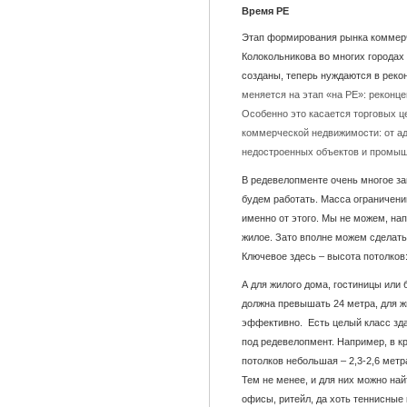
Время РЕ
Этап формирования рынка коммер
Колокольникова во многих городах 
созданы, теперь нуждаются в реко
меняется на этап «на РЕ»: реконце
Особенно это касается торговых це
коммерческой недвижимости: от а
недостроенных объектов и промы
В редевелопменте очень многое зав
будем работать. Масса ограничен
именно от этого. Мы не можем, на
жилое. Зато вполне можем сделать 
Ключевое здесь – высота потолков
А для жилого дома, гостиницы или 
должна превышать 24 метра, для ж
эффективно. Есть целый класс зда
под редевелопмент. Например, в к
потолков небольшая – 2,3-2,6 метр
Тем не менее, и для них можно най
офисы, ритейл, да хоть теннисные 