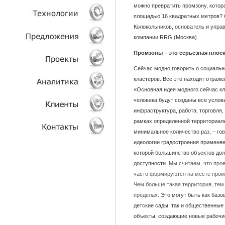
можно превратить промзону, котор
площадью 16 квадратных метров? 
УСЛУГИ
Колокольников, основатель и упра
компании RRG (Москва)
ТЕХНОЛОГИИ
Промзоны – это серьезная плоск
ОБЪЕКТЫ
Сейчас модно говорить о социаль
кластеров. Все это находит отраж
ПРОЕКТЫ
«Основная идея модного сейчас кл
человека будут созданы все услов
инфраструктура, работа, торговля, 
АНАЛИТИКА
рамках определенной территориальн
минимальное количество раз, – го
КЛИЕНТЫ
идеологии градостроения применяе
которой большинство объектов до
КОНТАКТЫ
доступности.
Мы считаем, что прое
часто формируются на месте промз
Чем больше такая территория, те
пределах.
Это могут быть как баз
детские сады, так и общественные
объекты, создающие новые рабочие