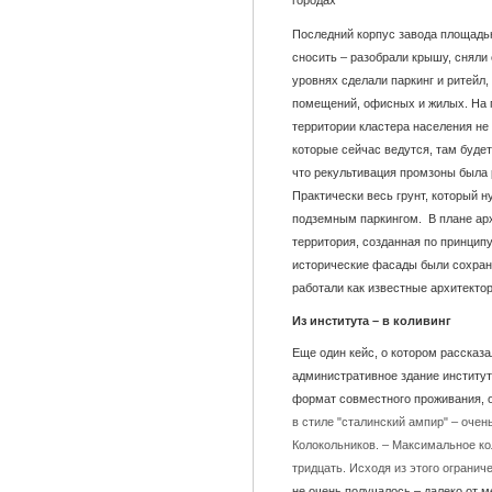
городах
Последний корпус завода площадью 
сносить – разобрали крышу, сняли
уровнях сделали паркинг и ритейл,
помещений, офисных и жилых. На г
территории кластера населения не 
которые сейчас ведутся, там будет
что рекультивация промзоны была 
Практически весь грунт, который 
подземным паркингом. В плане ар
территория, созданная по принципу
исторические фасады были сохране
работали как известные архитекто
Из института – в коливинг
Еще один кейс, о котором рассказа
административное здание институт
формат совместного проживания, 
в стиле "сталинский ампир" – оче
Колокольников. – Максимальное ко
тридцать. Исходя из этого огранич
не очень получалось – далеко от м