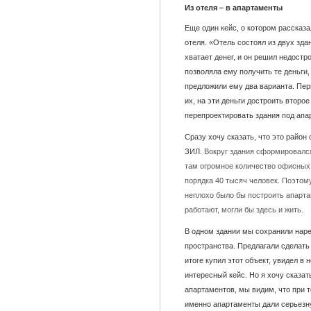
Из отеля – в апартаменты
Еще один кейс, о котором рассказ
отеля. «Отель состоял из двух зда
хватает денег, и он решил недостр
позволяла ему получить те деньги,
предложили ему два варианта. Пер
их, на эти деньги достроить второе
перепроектировать здания под ап
Сразу хочу сказать, что это район
ЗИЛ.
Вокруг здания сформировался
там огромное количество офисных
порядка 40 тысяч человек. Поэтом
неплохо было бы построить апартам
работают, могли бы здесь и жить.
В одном здании мы сохранили наре
пространства. Предлагали сделать 
итоге купил этот объект, увидел в
интересный кейс. Но я хочу сказать
апартаментов, мы видим, что при 
именно апартаменты дали серьезну