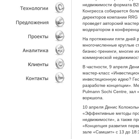
недвижимости формата B2
Конгресса собирается боле
УСЛУГИ
директоров компании RRG 
проведет авторский мастер
ТЕХНОЛОГИИ
модератором в конференц
На протяжении пяти дней р
ОБЪЕКТЫ
многочисленные круглые с
бизнес-тренинги, многие их
ПРОЕКТЫ
коммерческой недвижимост
В частности, 9 апреля Ден
АНАЛИТИКА
мастер-класс «Инвестицион
инвестиционную идею? Гео
КЛИЕНТЫ
разработке концепции». Ме
Pulmann Sochi Centre, зал
КОНТАКТЫ
воркшопа.
10 апреля Денис Колоколь
«Эффективные методы про
недвижимости», а также пр
«Концепция развития перв
зале «Самшит» с 13 до 18: