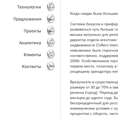
УСЛУГИ
Когда скидки были больш
ТЕХНОЛОГИИ
Система бонусов и префере
развиваться чуть больше г
весьма актуально для рит
ОБЪЕКТЫ
директор отдела агентских
недвижимости Colliers Inte
ПРОЕКТЫ
невозможно было спрогнози
соответственно, поддержив
АНАЛИТИКА
2008г. Усобственников торг
первом месте, поскольку в
КЛИЕНТЫ
уходящему арендатору неп
Врезультате в существующи
КОНТАКТЫ
размере от 30 до 70% в за
региона (город). Период д
месяцев до одного года. Б
беспрецедентный для росс
коммерческие условия с н
процентом с оборота, час