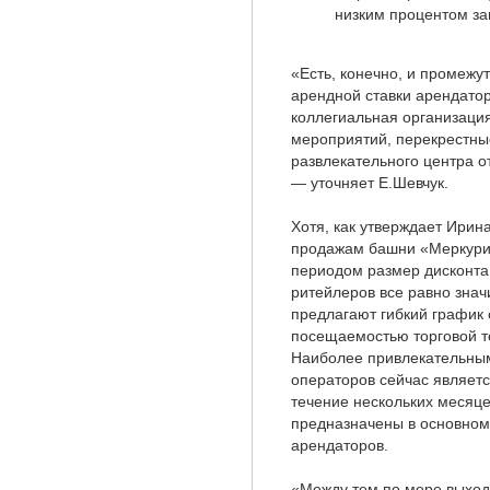
низким процентом за
«Есть, конечно, и промежу
арендной ставки арендато
коллегиальная организаци
мероприятий, перекрестны
развлекательного центра о
— уточняет Е.Шевчук.
Хотя, как утверждает Ирин
продажам башни «Меркурий
периодом размер дисконта
ритейлеров все равно знач
предлагают гибкий график
посещаемостью торговой т
Наиболее привлекательны
операторов сейчас являетс
течение нескольких месяце
предназначены в основном
арендаторов.
«Между тем по мере выход