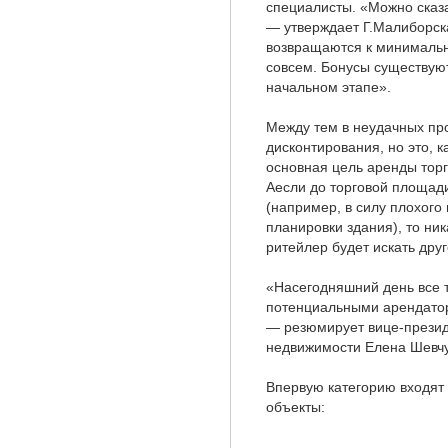
специалисты. «Можно сказа
— утверждает Г.Малиборск
возвращаются к минимальн
совсем. Бонусы существуют
начальном этапе».
Между тем в неудачных пр
дисконтирования, но это, к
основная цель аренды тор
Аесли до торговой площади
(например, в силу плохог
планировки здания), то ни
ритейлер будет искать друг
«Насегодняшний день все 
потенциальными арендатор
— резюмирует вице-презид
недвижимости Елена Шевчу
Впервую категорию входят
объекты: