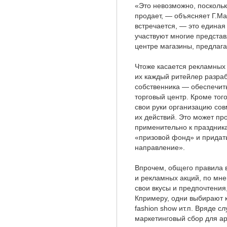
«Это невозможно, поскольк
продает, — объясняет Г.М
встречается, — это единая 
участвуют многие предста
центре магазины, предлаг
Чтоже касается рекламных 
их каждый ритейлер разраб
собственника — обеспечить
торговый центр. Кроме тог
свои руки организацию со
их действий. Это может про
применительно к праздника
«призовой фонд» и придат
направление».
Впрочем, общего правила 
и рекламных акций, по мне
свои вкусы и предпочтения
Кпримеру, одни выбирают 
fashion show ит.п. Вряде 
маркетинговый сбор для ар