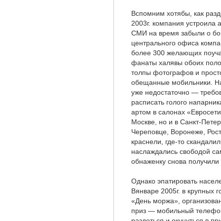
Вспомним хотябы, как разд
2003г. компания устроила 
СМИ на время забыли о бо
центрального офиса компан
более 300 желающих поуча
фанаты халявы обоих полов
толпы фотографов и прост
обещанные мобильники. На
уже недостаточно — требов
расписать голого напарник
артом в салонах «Евросети»
Москве, но и в Санкт-Пете
Череповце, Воронеже, Рост
краснели, где-то скандали
наслаждались свободой са
обнаженку снова получили 
Однако эпатировать населе
Вянваре 2005г. в крупных 
«День моржа», организова
приз — мобильный телефон
раздеться и окунуться в пр