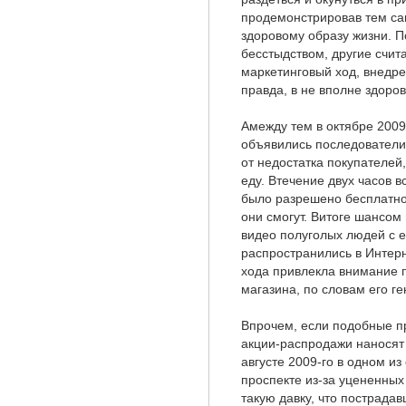
продемонстрировав тем сам
здоровому образу жизни. 
бесстыдством, другие счит
маркетинговый ход, внедр
правда, в не вполне здоро
Амежду тем в октябре 2009
объявились последователи
от недостатка покупателей
еду. Втечение двух часов в
было разрешено бесплатно 
они смогут. Витоге шансом
видео полуголых людей с е
распространились в Интерн
хода привлекла внимание п
магазина, по словам его ге
Впрочем, если подобные п
акции-распродажи наносят 
августе 2009-го в одном и
проспекте из-за уцененных
такую давку, что пострада