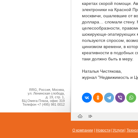
каретах скорой помощи. Ав
электроники на Красной Пр
москвичи, ошалевшие от во
доллара… сломали стену. Н
целесообразности, правом
шокирующе-эпатирующих ма
пользуются спросом, возм
цинизмом времени, в котор
креативности в подобных с
таки должно быть в меру.
Наталья Чистякова,
журнал "Недвижимость и Це
RRG, Россия, Москва,
ул. Ленинская слобода,
д. 19, стр. 1,
БЦ Омега Плаза, офис 319
Телефон
+7 (495) 981 0012
О компании
|
Новости
|
Услуги
|
Техно