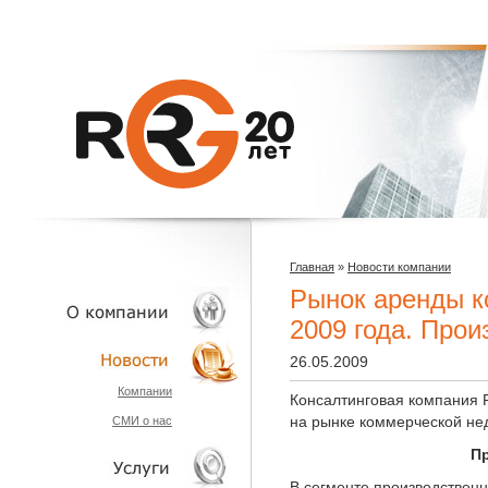
Главная
»
Новости компании
Рынок аренды к
2009 года. Про
26.05.2009
О КОМПАНИИ
Компании
Консалтинговая компания 
на рынке коммерческой нед
СМИ о нас
НОВОСТИ
П
В сегменте производствен