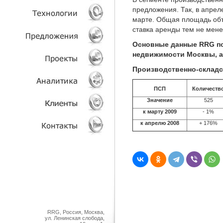
предложения. Так, в апрел
марте. Общая площадь объе
УСЛУГИ
ставка аренды тем не менее
ТЕХНОЛОГИИ
Основные данные RRG по
недвижимости Москвы, ап
ОБЪЕКТЫ
Производственно-склад
ПРОЕКТЫ
ПСП
Количеств
Значение
525
АНАЛИТИКА
к марту 2009
- 1%
к апрелю 2008
+ 176%
КЛИЕНТЫ
КОНТАКТЫ
RRG, Россия, Москва,
ул. Ленинская слобода,