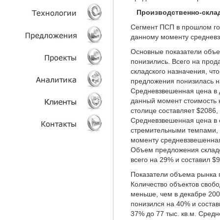
Производственно-склад
УСЛУГИ
Сегмент ПСП в прошлом го
данному моменту средневзв
ТЕХНОЛОГИИ
Основные показатели объе
понизились. Всего на про
ОБЪЕКТЫ
складского назначения, ч
предложения понизилась на 
ПРОЕКТЫ
Средневзвешенная цена в 
данный момент стоимость 
АНАЛИТИКА
столице составляет $2086,
Средневзвешенная цена в 
стремительными темпами, п
КЛИЕНТЫ
моменту средневзвешенная 
Объем предложения складс
КОНТАКТЫ
всего на 29% и составил $
Показатели объема рынка 
Количество объектов свобо
меньше, чем в декабре 20
понизился на 40% и соста
37% до 77 тыс. кв.м. Сред