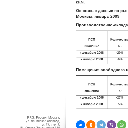
кв.м.
Основные данные по рын
Москвы, январь 2009.
Производственно-склад
ПСП
Количеств
Значение
65
к декабрю 2008
-29%
к январю 2008
-6%
Помещения свободного н
ПСН
Количеств
значение
145
к декабрю 2008
-27%
к январю 2008
-5%
RRG, Россия, Москва,
ул. Ленинская слобода,
д. 19, стр. 1,
БЦ Омега Плаза, офис 319