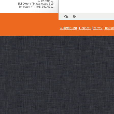
д. 19, стр. 1,
БЦ Омега Плаза, офис 319
Телефон
+7 (495) 981 0012
О компании
|
Новости
|
Услуги
|
Техно